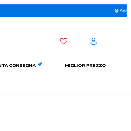
😎 Scopri la 
NTA CONSEGNA
MIGLIOR PREZZO