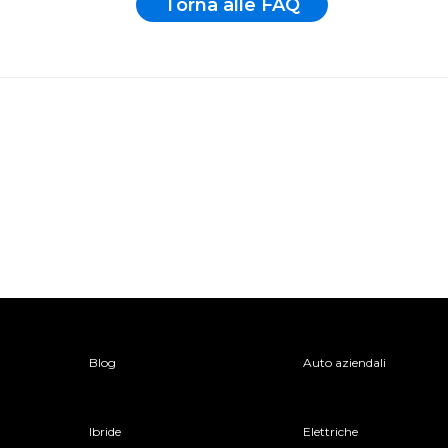
Torna alle FAQ
Blog
Auto aziendali
Ibride
Elettriche