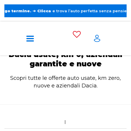
rmine.
➔
Clicca
e trova l’auto perfetta senza pensieri. ❤️
Home
Dacia
Dacia usate, km 0, aziendali
garantite e nuove
Scopri tutte le offerte auto usate, km zero,
nuove e aziendali Dacia.