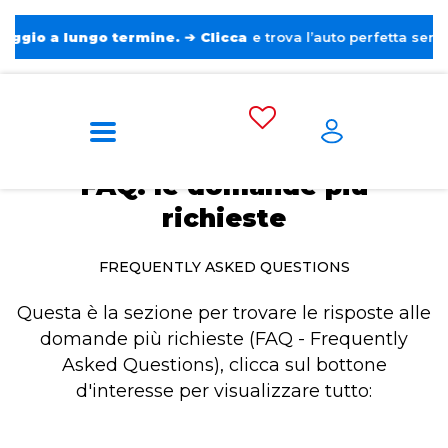
a lungo termine.
➔
Clicca
e trova l’auto perfetta senza pensie
Home
FAQ: le domande più richieste
FAQ: le domande più
richieste
FREQUENTLY ASKED QUESTIONS
Questa è la sezione per trovare le risposte alle
domande più richieste (FAQ - Frequently
Asked Questions), clicca sul bottone
d'interesse per visualizzare tutto: