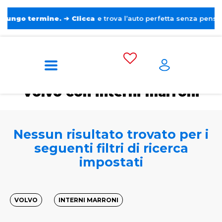
o termine.
➔
Clicca
e trova l’auto perfetta senza pensieri. ❤️
Home
Tags
Volvo
Con interni marroni
Volvo con interni marroni
Nessun risultato trovato per i
seguenti filtri di ricerca
impostati
VOLVO
INTERNI MARRONI