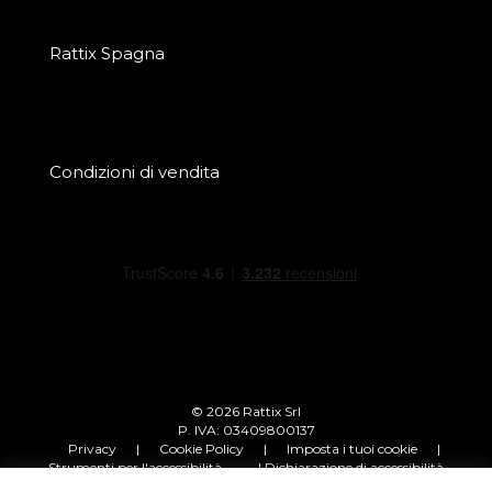
Rattix Spagna
Condizioni di vendita
© 2026 Rattix Srl
P. IVA: 03409800137
Privacy
|
Cookie Policy
|
Imposta i tuoi cookie
|
Strumenti per l'accessibilità
| Dichiarazione di accessibilità