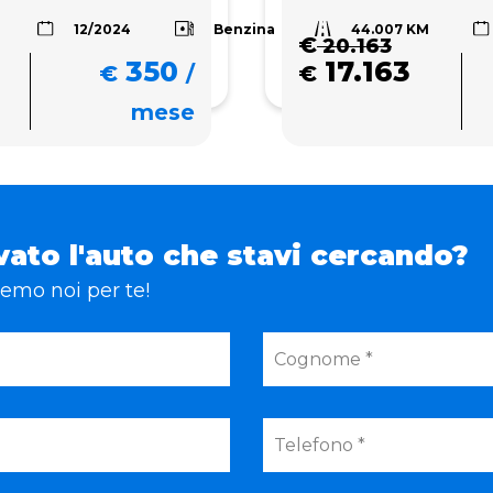
44.007 KM
Benzina
12/2024
€
20.163
350
17.163
€
/
€
mese
vato l'auto che stavi cercando?
eremo noi per te!