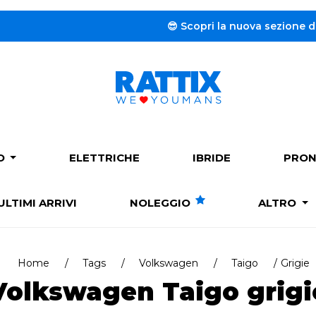
😎 Scopri la nuova sezione dedicata a
PO
ELETTRICHE
IBRIDE
PRON
ULTIMI ARRIVI
NOLEGGIO
ALTRO
Home
Tags
Volkswagen
Taigo
Grigie
Volkswagen Taigo grigi