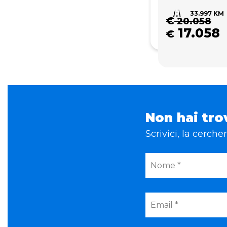
33.997 KM
€
20.058
17.058
€
Non hai tro
Scrivici, la cerch