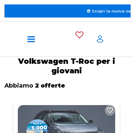
😎 Scopri la nuova sezione dedi
Home
Tags
Volkswagen
T-Roc
Per
i giovani
Volkswagen T-Roc per i
giovani
Abbiamo
2 offerte