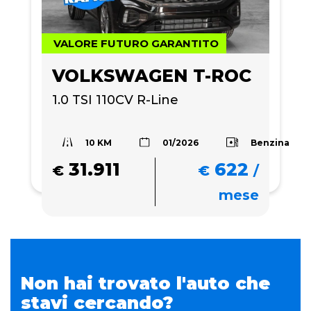
VALORE FUTURO GARANTITO
VOLKSWAGEN T-ROC
1.0 TSI 110CV R-Line
10 KM
Benzina
01/2026
31.911
622
€
€
/
mese
Non hai trovato l'auto che
stavi cercando?