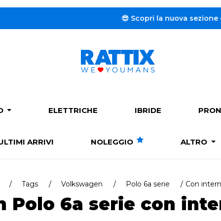
😎 Scopri la nuova sezione dedicata 
PO
ELETTRICHE
IBRIDE
PRON
ULTIMI ARRIVI
NOLEGGIO
ALTRO
Tags
Volkswagen
Polo 6a serie
Con interni
Polo 6a serie con inter