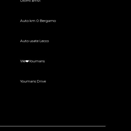
Ultimi arrivi
Auto km 0 Bergamo
Auto usate Lecco
We❤️Youmans
Youmans Drive