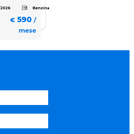
Benzina
/2026
590
€
/
mese