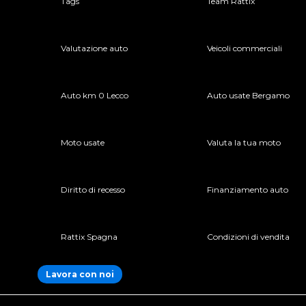
Tags
Team Rattix
Valutazione auto
Veicoli commerciali
Auto km 0 Lecco
Auto usate Bergamo
Moto usate
Valuta la tua moto
Diritto di recesso
Finanziamento auto
Rattix Spagna
Condizioni di vendita
Lavora con noi