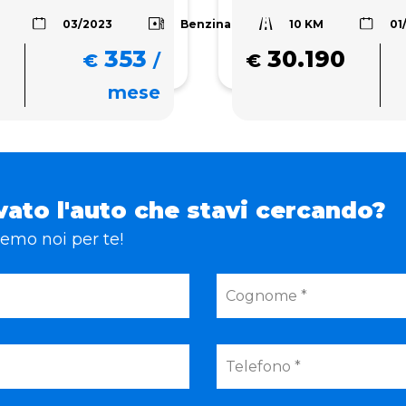
10 KM
Benzina
03/2023
01
353
30.190
€
/
€
mese
vato l'auto che stavi cercando?
eremo noi per te!