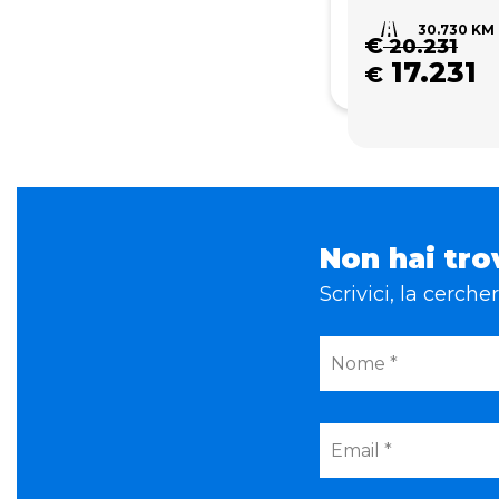
30.730 KM
€
20.231
17.231
€
Non hai tro
Scrivici, la cerch