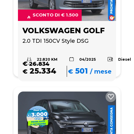
SCONTO DI € 1.500
VOLKSWAGEN GOLF
2.0 TDI 150CV Style DSG
22.820 KM
Diesel
04/2025
€
26.834
25.334
501
€
€
/
mese