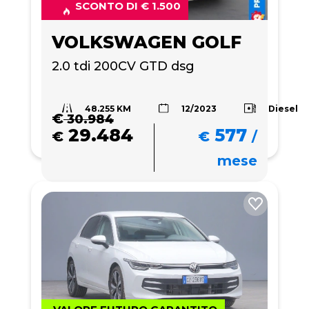
SCONTO DI € 1.500
VOLKSWAGEN GOLF
2.0 tdi 200CV GTD dsg
48.255 KM
Diesel
12/2023
€
30.984
29.484
577
€
€
/
mese