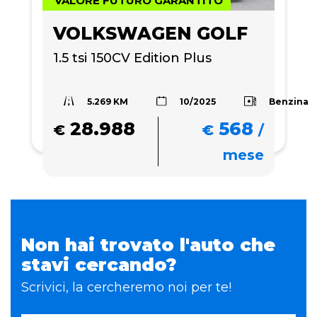
VALORE FUTURO GARANTITO
VOLKSWAGEN GOLF
1.5 tsi 150CV Edition Plus
5.269 KM
Benzina
10/2025
28.988
568
€
€
/
mese
Non hai trovato l'auto che
stavi cercando?
Scrivici, la cercheremo noi per te!