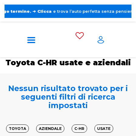
rmine.
➔
Clicca
e trova l’auto perfetta senza pensieri. ❤️
Home
Auto usate e aziendali
Toyota
C-
HR
Toyota C-HR usate e aziendali
Nessun risultato trovato per i
seguenti filtri di ricerca
impostati
TOYOTA
AZIENDALE
C-HR
USATE