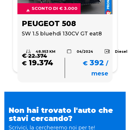
SCONTO DI € 3.000
PEUGEOT 508
SW 1.5 bluehdi 130CV GT eat8
48.953 KM
Diesel
04/2024
€
22.374
19.374
392
€
€
/
mese
Non hai trovato l'auto che
stavi cercando?
Scrivici, la cercheremo noi per te!