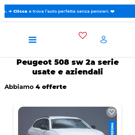
a
e trova l’auto perfetta senza pensieri. ❤️
Home
Auto usate e aziendali
Peugeot
508 sw 2a serie
Peugeot 508 sw 2a serie
usate e aziendali
Abbiamo
4 offerte