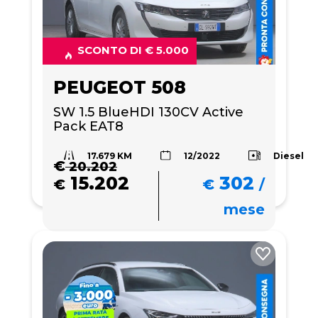
SCONTO DI € 5.000
PEUGEOT 508
SW 1.5 BlueHDI 130CV Active 
Pack EAT8
17.679 KM
Diesel
12/2022
€
20.202
15.202
302
€
€
/
mese