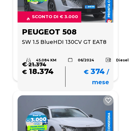
SCONTO DI € 3.000
PEUGEOT 508
SW 1.5 BlueHDI 130CV GT EAT8
45.084 KM
Diesel
06/2024
€
21.374
18.374
374
€
€
/
mese