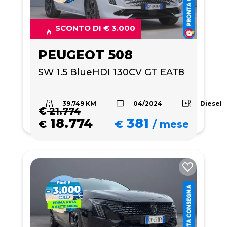
SCONTO DI € 3.000
PEUGEOT 508
SW 1.5 BlueHDI 130CV GT EAT8
39.749 KM
Diesel
04/2024
€
21.774
18.774
381
€
€
/
mese