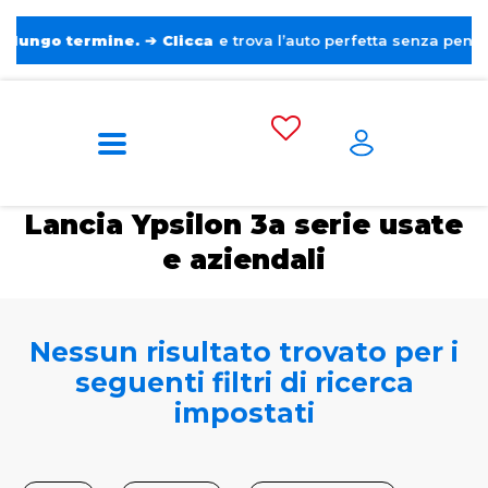
o termine.
➔
Clicca
e trova l’auto perfetta senza pensieri. ❤️
Home
Auto usate e aziendali
Lancia
Ypsilon 3a serie
Lancia Ypsilon 3a serie usate
e aziendali
Nessun risultato trovato per i
seguenti filtri di ricerca
impostati