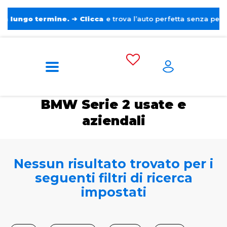
o termine.
➔
Clicca
e trova l’auto perfetta senza pensieri. ❤️
Home
Auto usate e aziendali
BMW
Serie
2
BMW Serie 2 usate e
aziendali
Nessun risultato trovato per i
seguenti filtri di ricerca
impostati