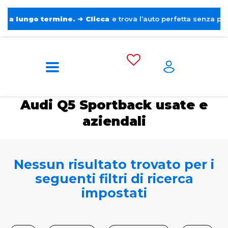
ngo termine.
➔
Clicca
e trova l’auto perfetta senza pensieri. ❤
Home
Auto usate e aziendali
Audi
Q5
Sportback
Audi Q5 Sportback usate e
aziendali
Nessun risultato trovato per i
seguenti filtri di ricerca
impostati