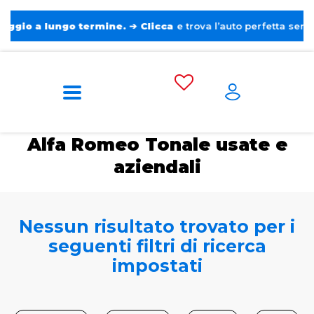
 a lungo termine.
➔
Clicca
e trova l’auto perfetta senza pensi
Home
Auto usate e aziendali
Alfa Romeo
Tonale
Alfa Romeo Tonale usate e
aziendali
Nessun risultato trovato per i
seguenti filtri di ricerca
impostati