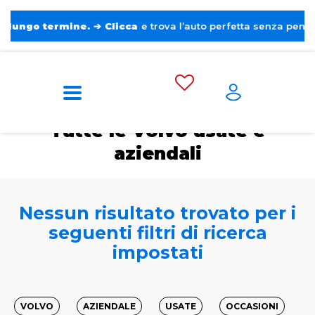
o termine.
➔
Clicca
e trova l’auto perfetta senza pensieri. ❤️
Home
Auto usate e aziendali
Volvo
Tutte le Volvo usate e
aziendali
Nessun risultato trovato per i
seguenti filtri di ricerca
impostati
VOLVO
AZIENDALE
USATE
OCCASIONI