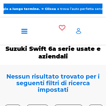
 lungo termine.
➔
Clicca
e trova l’auto perfetta senza pensieri
Home
Auto usate e aziendali
Suzuki
Swift 6a serie
Suzuki Swift 6a serie usate e
aziendali
Nessun risultato trovato per i
seguenti filtri di ricerca
impostati