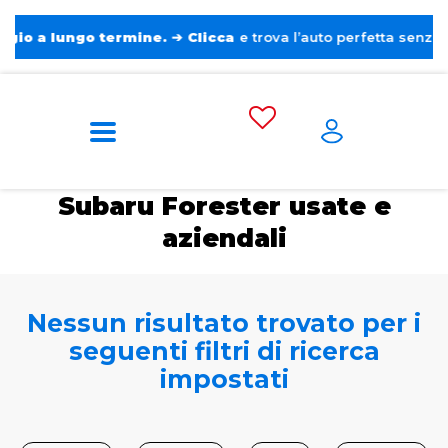
 lungo termine.
➔
Clicca
e trova l’auto perfetta senza pensieri
Home
Auto usate e aziendali
Subaru
Forester
Subaru Forester usate e
aziendali
Nessun risultato trovato per i
seguenti filtri di ricerca
impostati