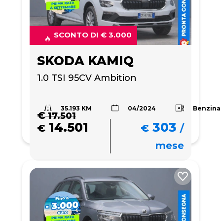
SCONTO DI € 3.000
SKODA KAMIQ
1.0 TSI 95CV Ambition
35.193 KM
Benzina
04/2024
€
17.501
14.501
303
€
€
/
mese