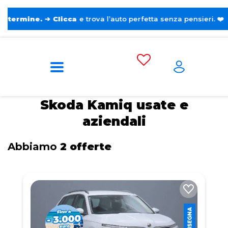
.
➔
Clicca
e trova l’auto perfetta senza pensieri. ❤️
Home
Auto usate e aziendali
Skoda
Kamiq
Skoda Kamiq usate e
aziendali
Abbiamo
2 offerte