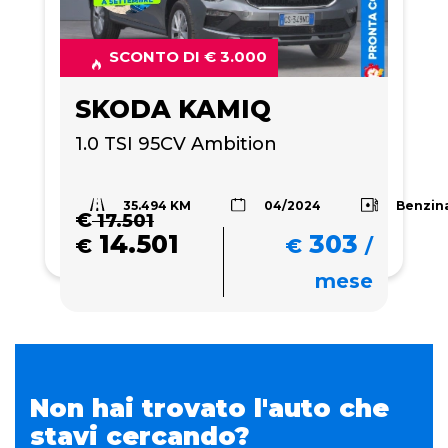
SCONTO DI € 3.000
SKODA KAMIQ
1.0 TSI 95CV Ambition
35.494 KM
Benzin
04/2024
€
17.501
14.501
303
€
€
/
mese
Non hai trovato l'auto che
stavi cercando?