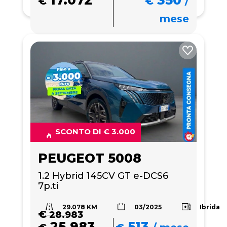
€
€
/
mese
SCONTO DI € 3.000
PEUGEOT 5008
1.2 Hybrid 145CV GT e-DCS6 
7p.ti
29.078 KM
Ibrida
03/2025
€
28.983
25.983
513