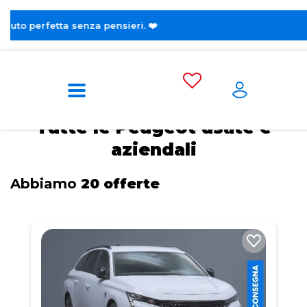
ieri. ❤️
Home
Auto usate e aziendali
Peugeot
Tutte le Peugeot usate e
aziendali
Abbiamo
20 offerte