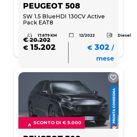
PEUGEOT 508
SW 1.5 BlueHDI 130CV Active 
Pack EAT8
17.679 KM
Diesel
12/2022
€
20.202
15.202
302
€
€
/
mese
SCONTO DI € 5.000