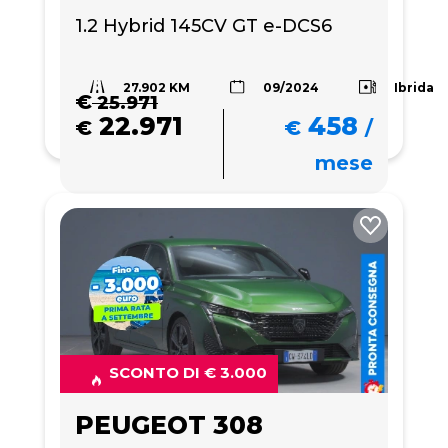
1.2 Hybrid 145CV GT e-DCS6
27.902 KM
Ibrida
09/2024
€
25.971
22.971
458
€
€
/
mese
SCONTO DI € 3.000
PEUGEOT 308