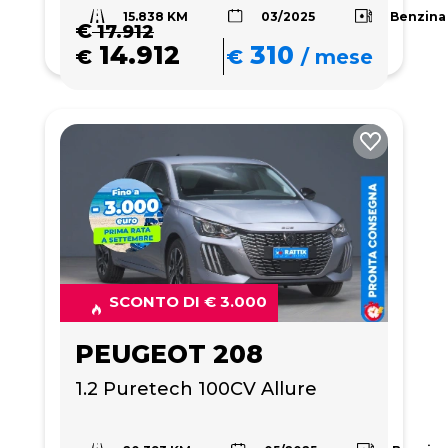
15.838 KM
Benzina
03/2025
€
17.912
14.912
310
€
€
/
mese
SCONTO DI € 3.000
PEUGEOT 208
1.2 Puretech 100CV Allure