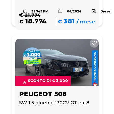
39.749 KM
Diesel
04/2024
€
21.774
18.774
381
€
€
/
mese
SCONTO DI € 3.000
PEUGEOT 508
SW 1.5 bluehdi 130CV GT eat8