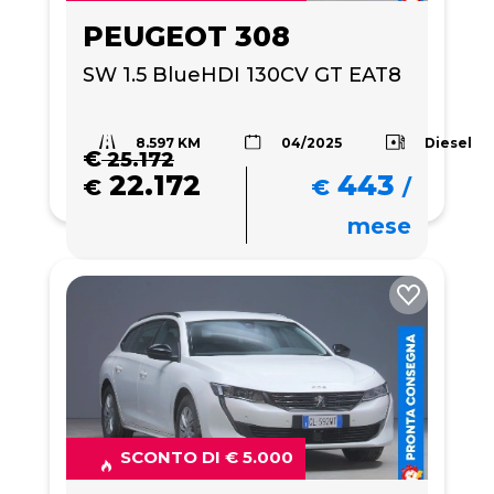
PEUGEOT 308
SW 1.5 BlueHDI 130CV GT EAT8
8.597 KM
Diesel
04/2025
€
25.172
22.172
443
€
€
/
mese
SCONTO DI € 5.000