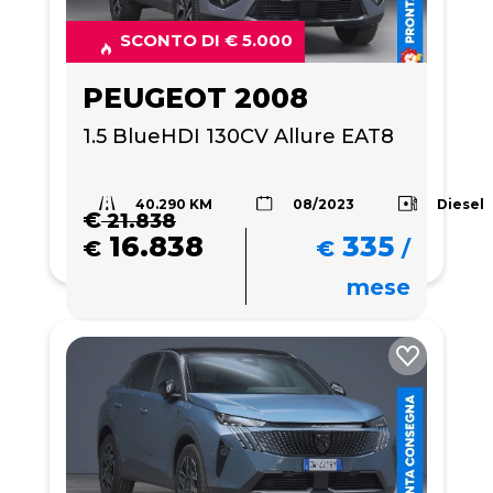
SCONTO DI € 5.000
PEUGEOT 2008
1.5 BlueHDI 130CV Allure EAT8
40.290 KM
Diesel
08/2023
€
21.838
16.838
335
€
€
/
mese