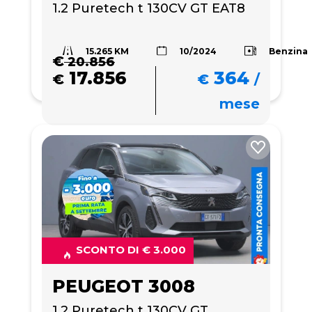
1.2 Puretech t 130CV GT EAT8
15.265 KM
Benzina
10/2024
€
20.856
17.856
364
€
€
/
mese
SCONTO DI € 3.000
PEUGEOT 3008
1.2 Puretech t 130CV GT