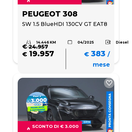
PEUGEOT 308
SW 1.5 BlueHDI 130CV GT EAT8
14.446 KM
Diesel
04/2025
€
24.957
19.957
383
€
€
/
mese
SCONTO DI € 3.000