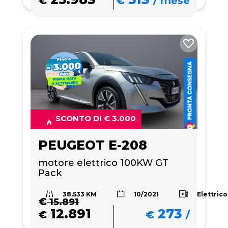
€
€
/
mese
SCONTO DI € 3.000
PEUGEOT E-208
motore elettrico 100KW GT 
Pack 
38.533 KM
Elettrico
10/2021
€
15.891
12.891
273
€
€
/