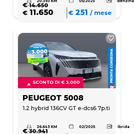
20.393 KM
Benzin
05/2025
€
14.650
11.650
251
€
€
/
mese
SCONTO DI € 3.000
PEUGEOT 5008
1.2 hybrid 136CV GT e-dcs6 7p.ti
26.643 KM
Ibrida
02/2025
€
30.941