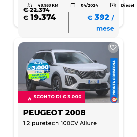
48.953 KM
Diesel
04/2024
€
22.374
19.374
392
€
€
/
mese
SCONTO DI € 3.000
PEUGEOT 2008
1.2 puretech 100CV Allure