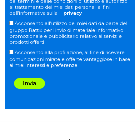
dei termini e delle condizioni di utilizzo e autorizzo
al trattamento dei miei dati personali ai fini
dell’informativa sulla
privacy
Acconsento all’utilizzo dei miei dati da parte del
gruppo Rattix per l’invio di materiale informativo
promozionale e pubblicitario relativo ai servizi e
prodotti offerti
Acconsento alla profilazione, al fine di ricevere
comunicazioni mirate e offerte vantaggiose in base
ai miei interessi e preferenze
Invia