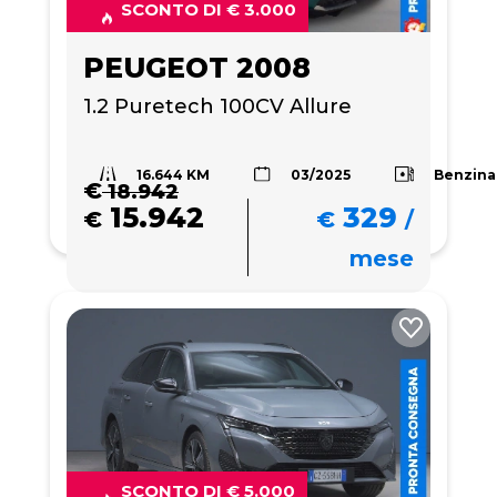
SCONTO DI € 3.000
PEUGEOT 2008
1.2 Puretech 100CV Allure
16.644 KM
Benzina
03/2025
€
18.942
15.942
329
€
€
/
mese
SCONTO DI € 5.000