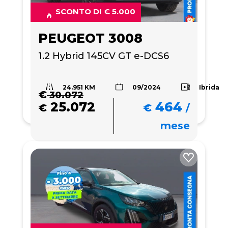
SCONTO DI € 5.000
PEUGEOT 3008
1.2 Hybrid 145CV GT e-DCS6
24.951 KM
Ibrida
09/2024
€
30.072
25.072
464
€
€
/
mese