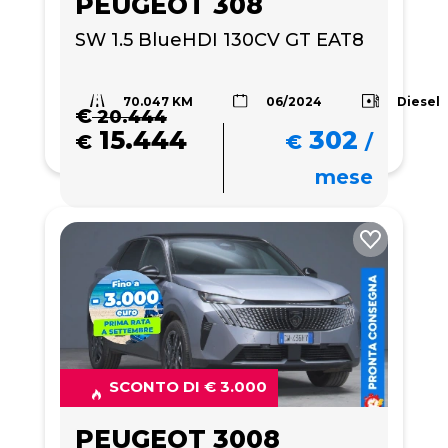
PEUGEOT 308
SW 1.5 BlueHDI 130CV GT EAT8
70.047 KM
Diesel
06/2024
€
20.444
15.444
302
€
€
/
mese
SCONTO DI € 3.000
PEUGEOT 3008