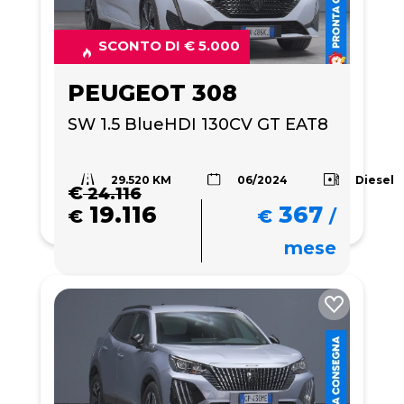
SCONTO DI € 5.000
PEUGEOT 308
SW 1.5 BlueHDI 130CV GT EAT8
29.520 KM
Diesel
06/2024
€
24.116
19.116
367
€
€
/
mese