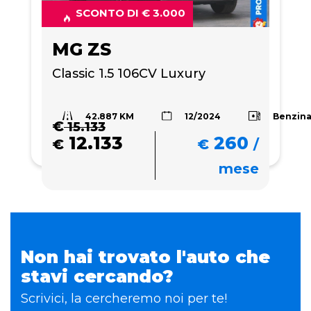
SCONTO DI € 3.000
MG ZS
Classic 1.5 106CV Luxury
42.887 KM
Benzin
12/2024
€
15.133
12.133
260
€
€
/
mese
Non hai trovato l'auto che
stavi cercando?
Scrivici, la cercheremo noi per te!