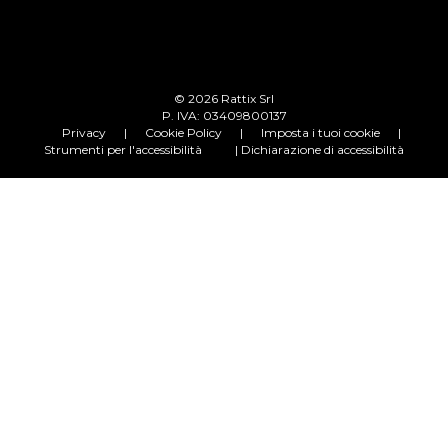
© 2026 Rattix Srl
P. IVA: 03409800137
Privacy
|
Cookie Policy
|
Imposta i tuoi cookie
|
Strumenti per l'accessibilità
| Dichiarazione di accessibilità