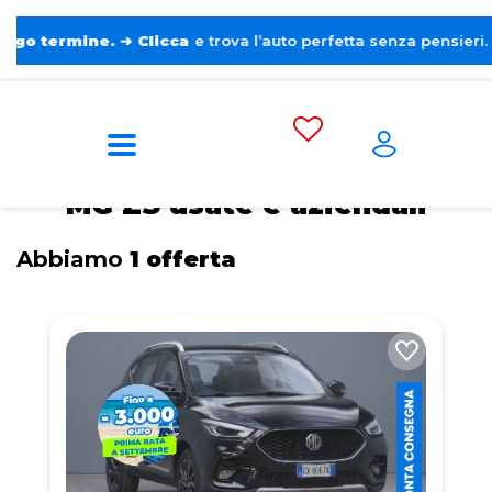
mine.
➔
Clicca
e trova l’auto perfetta senza pensieri. ❤️
Home
Auto usate e aziendali
MG
ZS
MG ZS usate e aziendali
Abbiamo
1 offerta