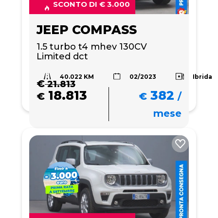
SCONTO DI € 3.000
JEEP COMPASS
1.5 turbo t4 mhev 130CV 
Limited dct
40.022 KM
Ibrida
02/2023
€
21.813
18.813
382
€
€
/
mese