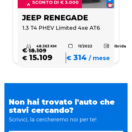
SCONTO DI € 3.000
JEEP RENEGADE
1.3 T4 PHEV Limited 4xe AT6
48.363 KM
Ibrida
11/2022
€
18.109
15.109
314
€
€
/
mese
Non hai trovato l'auto che
stavi cercando?
Scrivici, la cercheremo noi per te!