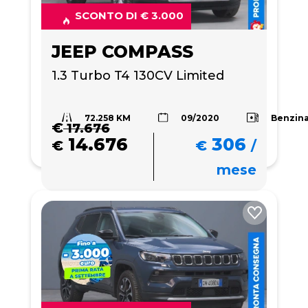
SCONTO DI € 3.000
JEEP COMPASS
1.3 Turbo T4 130CV Limited
72.258 KM
Benzin
09/2020
€
17.676
14.676
306
€
€
/
mese