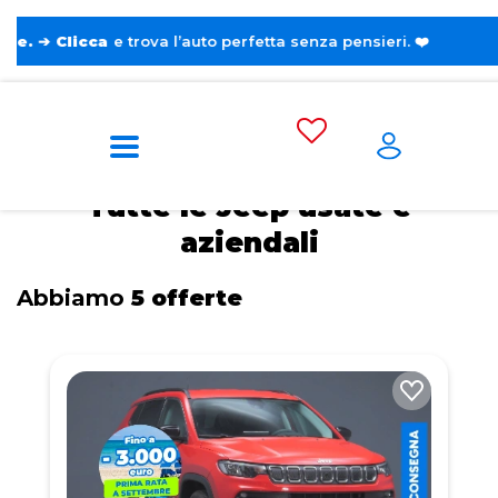
a
e trova l’auto perfetta senza pensieri. ❤️
Home
Auto usate e aziendali
Jeep
Tutte le Jeep usate e
aziendali
Abbiamo
5 offerte