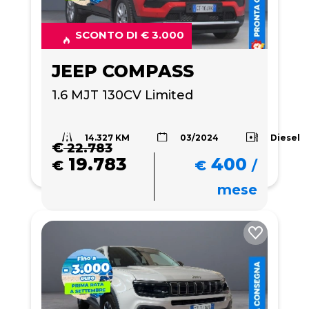
SCONTO DI € 3.000
JEEP COMPASS
1.6 MJT 130CV Limited 
14.327 KM
Diesel
03/2024
€
22.783
19.783
400
€
€
/
mese