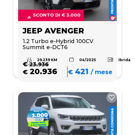
SCONTO DI € 3.000
JEEP AVENGER
1.2 Turbo e-Hybrid 100CV 
Summit e-DCT6
29.239 KM
Ibrida
04/2025
€
23.936
20.936
421
€
€
/
mese