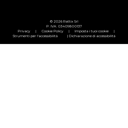
© 2026 Rattix Srl
P. IVA: 03409800137
Privacy
|
Cookie Policy
|
Imposta i tuoi cookie
|
Strumenti per l'accessibilità
| Dichiarazione di accessibilità