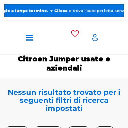
 lungo termine.
➔
Clicca
e trova l’auto perfetta senza pensieri
Home
Auto usate e aziendali
Citroen
Jumper
Citroen Jumper usate e
aziendali
Nessun risultato trovato per i
seguenti filtri di ricerca
impostati