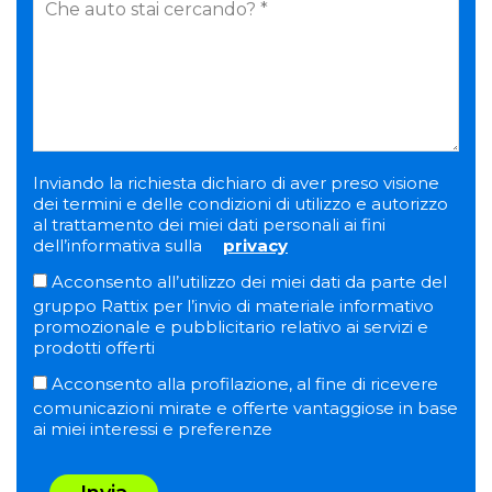
Inviando la richiesta dichiaro di aver preso visione
dei termini e delle condizioni di utilizzo e autorizzo
al trattamento dei miei dati personali ai fini
dell’informativa sulla
privacy
Acconsento all’utilizzo dei miei dati da parte del
gruppo Rattix per l’invio di materiale informativo
promozionale e pubblicitario relativo ai servizi e
prodotti offerti
Acconsento alla profilazione, al fine di ricevere
comunicazioni mirate e offerte vantaggiose in base
ai miei interessi e preferenze