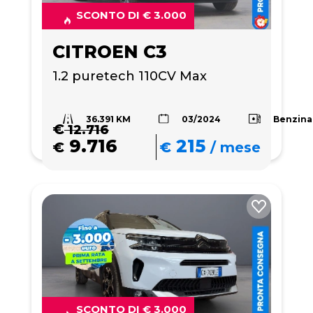
SCONTO DI € 3.000
CITROEN C3
1.2 puretech 110CV Max
36.391 KM
Benzina
03/2024
€
12.716
9.716
215
€
€
/
mese
SCONTO DI € 3.000