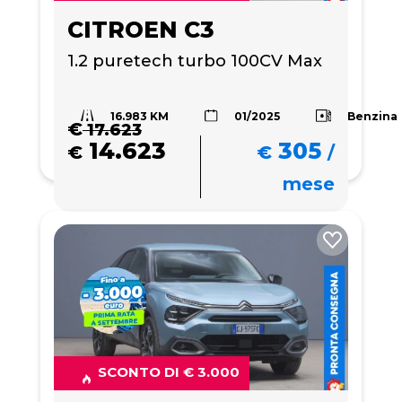
CITROEN C3
1.2 puretech turbo 100CV Max
16.983 KM
Benzina
01/2025
€
17.623
14.623
305
€
€
/
mese
SCONTO DI € 3.000