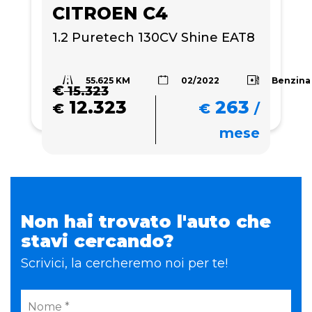
CITROEN C4
1.2 Puretech 130CV Shine EAT8
55.625 KM
Benzina
02/2022
€
15.323
12.323
263
€
€
/
mese
Non hai trovato l'auto che
stavi cercando?
Scrivici, la cercheremo noi per te!