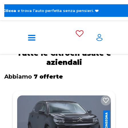
a l’auto perfetta senza pensieri. ❤️
Home
Auto usate e aziendali
Citroen
Tutte le Citroen usate e
aziendali
Abbiamo
7 offerte