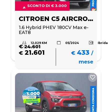
SCONTO DI € 3.000
CITROEN C5 AIRCROSS
1.6 Hybrid PHEV 180CV Max e-
EAT8
12.029 KM
Ibrida
05/2024
€
24.601
21.601
433
€
€
/
mese