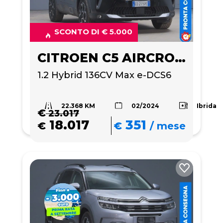
SCONTO DI € 5.000
CITROEN C5 AIRCROSS
1.2 Hybrid 136CV Max e-DCS6
22.368 KM
Ibrida
02/2024
€
23.017
18.017
351
€
€
/
mese