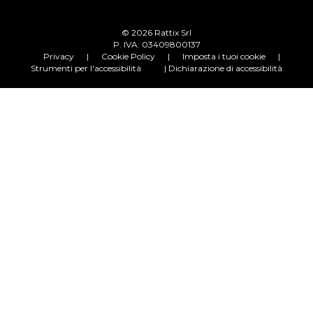
© 2026 Rattix Srl
P. IVA: 03409800137
Privacy
|
Cookie Policy
|
Imposta i tuoi cookie
|
Strumenti per l'accessibilità
| Dichiarazione di accessibilità