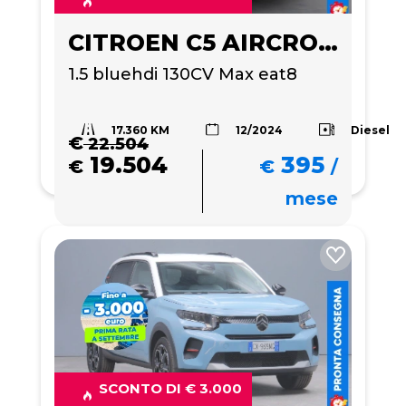
CITROEN C5 AIRCROSS
1.5 bluehdi 130CV Max eat8
17.360 KM
Diesel
12/2024
€
22.504
19.504
395
€
€
/
mese
SCONTO DI € 3.000