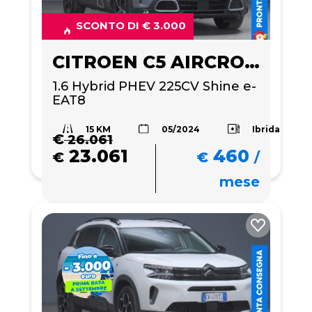
SCONTO DI € 3.000
CITROEN C5 AIRCROSS
1.6 Hybrid PHEV 225CV Shine e-
EAT8
15 KM
Ibrida
05/2024
€
26.061
23.061
460
€
€
/
mese