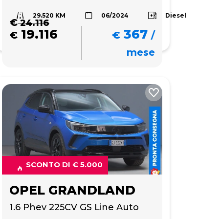
29.520 KM
Diesel
06/2024
€
24.116
19.116
367
€
€
/
mese
SCONTO DI € 5.000
OPEL GRANDLAND
1.6 Phev 225CV GS Line Auto