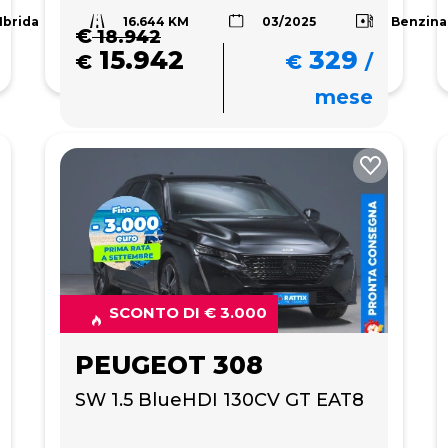
16.644 KM
Ibrida
Benzina
03/2025
€
18.942
15.942
329
€
€
/
mese
SCONTO DI € 3.000
PEUGEOT 308
SW 1.5 BlueHDI 130CV GT EAT8