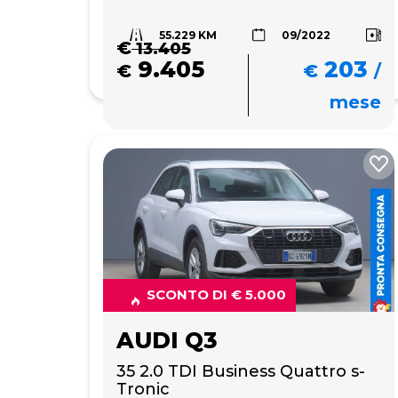
55.229 KM
09/2022
€
13.405
9.405
203
€
€
/
mese
SCONTO DI € 5.000
AUDI Q3
35 2.0 TDI Business Quattro s-
Tronic