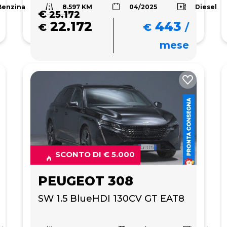
8.597 KM
Benzina
Diesel
04/2025
€
25.172
22.172
443
€
€
/
mese
SCONTO DI € 5.000
PEUGEOT 308
SW 1.5 BlueHDI 130CV GT EAT8