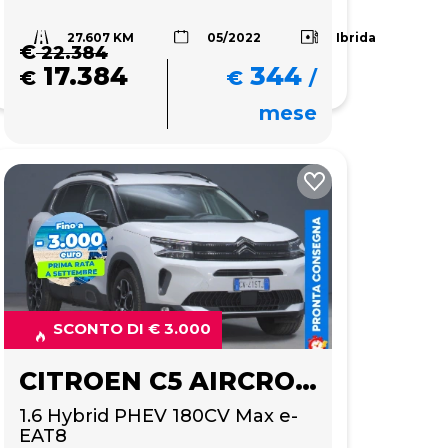
27.607 KM
Ibrida
05/2022
€
22.384
17.384
344
€
€
/
mese
SCONTO DI € 3.000
CITROEN C5 AIRCROSS
1.6 Hybrid PHEV 180CV Max e-
EAT8