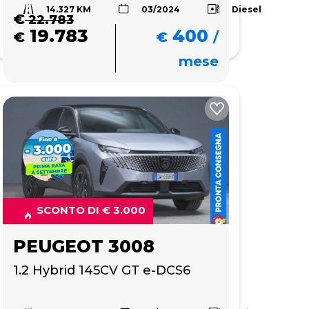
14.327 KM
Diesel
03/2024
€
22.783
19.783
400
€
€
/
mese
SCONTO DI € 3.000
PEUGEOT 3008
1.2 Hybrid 145CV GT e-DCS6