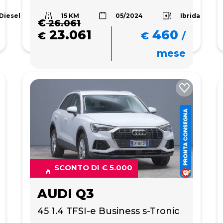
15 KM
Diesel
Ibrida
05/2024
€
26.061
23.061
460
€
€
/
mese
SCONTO DI € 5.000
AUDI Q3
45 1.4 TFSI-e Business s-Tronic