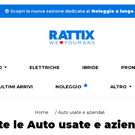
sezione dedicata al
Noleggio a lungo termine.
➔
Clicca
e 
PO
ELETTRICHE
IBRIDE
PRON
ULTIMI ARRIVI
NOLEGGIO
ALTRO
Home
Auto usate e aziendali
te le Auto usate e azien