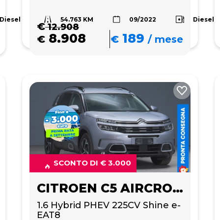
54.763 KM
Diesel
Diesel
09/2022
€
12.908
8.908
189
€
€
/
mese
SCONTO DI € 3.000
CITROEN C5 AIRCROSS
1.6 Hybrid PHEV 225CV Shine e-
EAT8