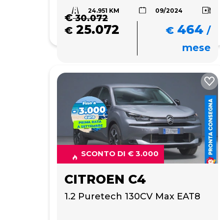
24.951 KM
09/2024
€
30.072
25.072
464
€
€
/
mese
SCONTO DI € 3.000
CITROEN C4
1.2 Puretech 130CV Max EAT8