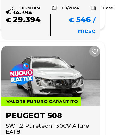
10.790 KM
Diesel
03/2024
€
34.394
29.394
546
€
€
/
mese
VALORE FUTURO GARANTITO
PEUGEOT 508
SW 1.2 Puretech 130CV Allure 
EAT8