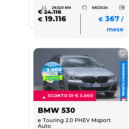
29.520 KM
06/2024
€
24.116
19.116
367
€
€
/
mese
SCONTO DI € 3.000
BMW 530
e Touring 2.0 PHEV Msport 
Auto