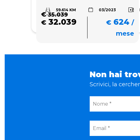
59.614 KM
03/2023
€
35.039
32.039
624
€
€
/
mese
Non hai tro
Scrivici, la cerch