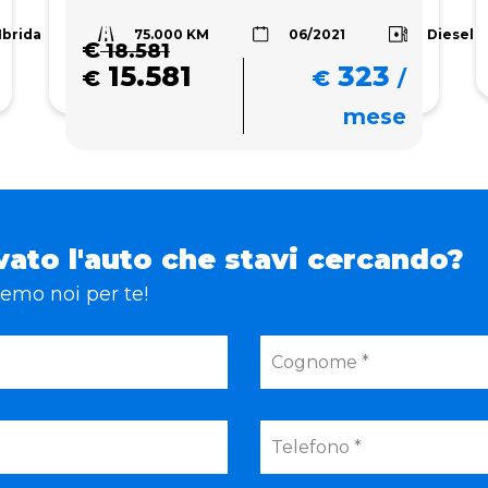
75.000 KM
Ibrida
Diesel
06/2021
€
18.581
15.581
323
€
€
/
mese
vato l'auto che stavi cercando?
eremo noi per te!