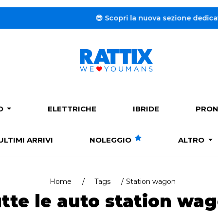
😎 Scopri la nuova sezione dedicata al
Nole
PO
ELETTRICHE
IBRIDE
PRON
ULTIMI ARRIVI
NOLEGGIO
ALTRO
Home
Tags
Station wagon
tte le auto station wa