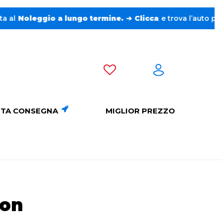
ggio a lungo termine.
➔
Clicca
e trova l’auto perfetta senz
TA CONSEGNA
MIGLIOR PREZZO
gon