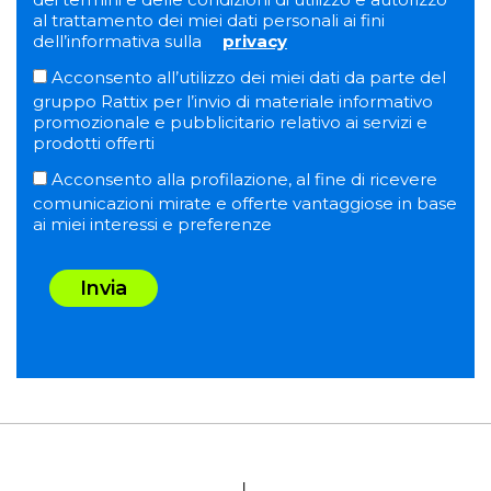
al trattamento dei miei dati personali ai fini
dell’informativa sulla
privacy
Acconsento all’utilizzo dei miei dati da parte del
gruppo Rattix per l’invio di materiale informativo
promozionale e pubblicitario relativo ai servizi e
prodotti offerti
Acconsento alla profilazione, al fine di ricevere
comunicazioni mirate e offerte vantaggiose in base
ai miei interessi e preferenze
Invia