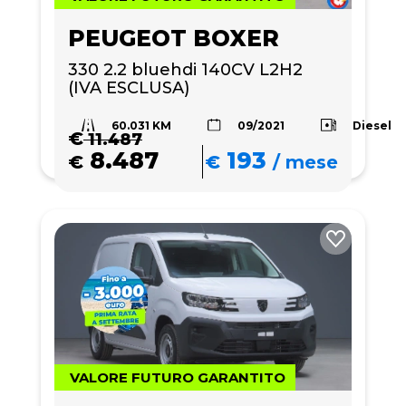
PEUGEOT BOXER
330 2.2 bluehdi 140CV L2H2 
(IVA ESCLUSA)
60.031 KM
Diesel
09/2021
€
11.487
8.487
193
€
€
/
mese
VALORE FUTURO GARANTITO