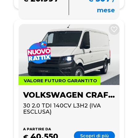
mese
VALORE FUTURO GARANTITO
VOLKSWAGEN CRAFTER
30 2.0 TDI 140CV L3H2 (IVA 
ESCLUSA)
A PARTIRE DA
40.550
Scopri di più
€