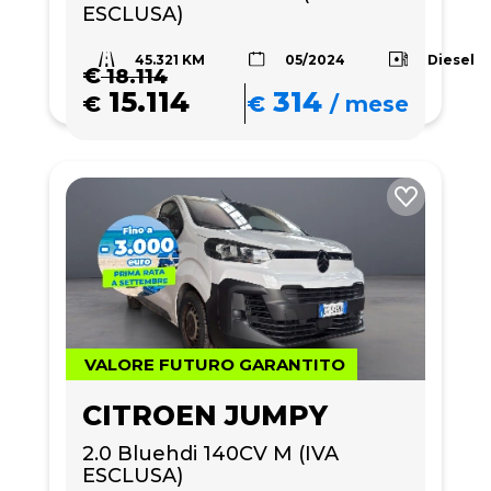
ESCLUSA)
45.321 KM
Diesel
05/2024
€
18.114
15.114
314
€
€
/
mese
VALORE FUTURO GARANTITO
CITROEN JUMPY
2.0 Bluehdi 140CV M (IVA 
ESCLUSA)