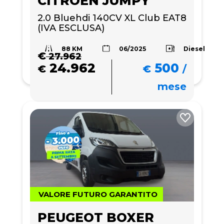
CITROEN JUMPY
2.0 Bluehdi 140CV XL Club EAT8 
(IVA ESCLUSA)
88 KM
Diesel
06/2025
€
27.962
24.962
500
€
€
/
mese
VALORE FUTURO GARANTITO
PEUGEOT BOXER