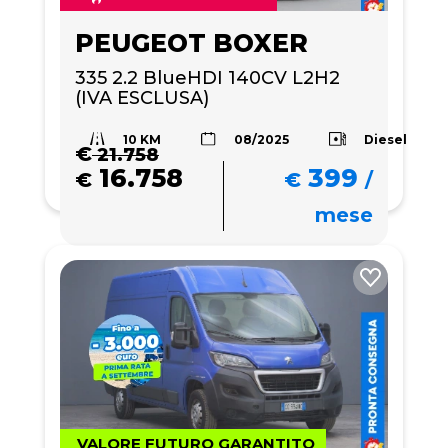
PEUGEOT BOXER
335 2.2 BlueHDI 140CV L2H2 
(IVA ESCLUSA)
10 KM
Diesel
08/2025
€
21.758
16.758
399
€
€
/
mese
VALORE FUTURO GARANTITO