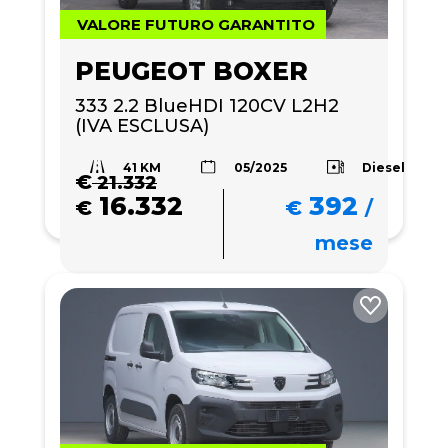
VALORE FUTURO GARANTITO
PEUGEOT BOXER
333 2.2 BlueHDI 120CV L2H2 
(IVA ESCLUSA)
41 KM
Diesel
05/2025
€
21.332
16.332
392
€
€
/
mese