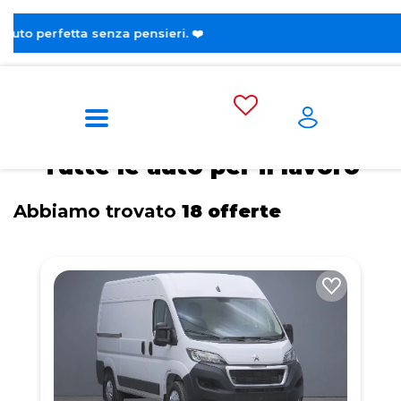
ieri. ❤️
Home
Tags
Per il lavoro
Tutte le auto per il lavoro
Abbiamo trovato
18 offerte