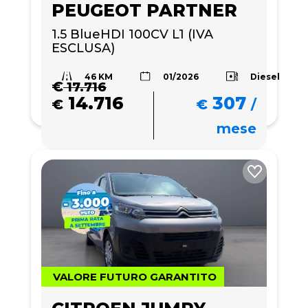
PEUGEOT PARTNER
1.5 BlueHDI 100CV L1 (IVA 
ESCLUSA)
46 KM
Diesel
01/2026
€
17.716
14.716
307
€
€
/
mese
VALORE FUTURO GARANTITO