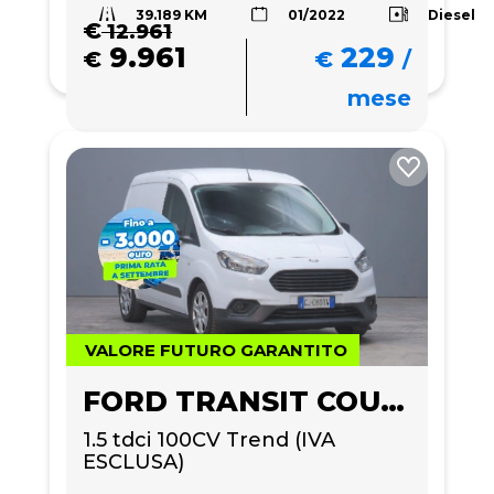
39.189 KM
Diesel
01/2022
€
12.961
9.961
229
€
€
/
mese
VALORE FUTURO GARANTITO
FORD TRANSIT COURIER
1.5 tdci 100CV Trend (IVA 
ESCLUSA)