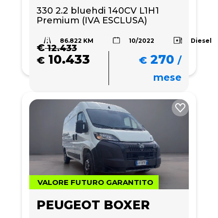
330 2.2 bluehdi 140CV L1H1 
Premium (IVA ESCLUSA)
86.822 KM
Diesel
10/2022
€
12.433
10.433
270
€
€
/
mese
VALORE FUTURO GARANTITO
PEUGEOT BOXER