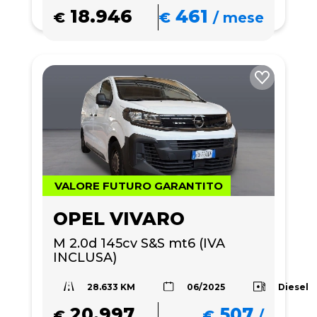
18.946
461
€
€
/
mese
VALORE FUTURO GARANTITO
OPEL VIVARO
M 2.0d 145cv S&S mt6 (IVA 
INCLUSA)
28.633 KM
Diesel
06/2025
20.997
507
€
€
/