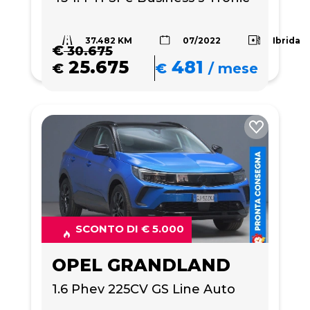
37.482 KM
Ibrida
07/2022
€
30.675
25.675
481
€
€
/
mese
SCONTO DI € 5.000
OPEL GRANDLAND
1.6 Phev 225CV GS Line Auto