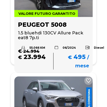
VALORE FUTURO GARANTITO
PEUGEOT 5008
1.5 bluehdi 130CV Allure Pack 
eat8 7p.ti
55.066 KM
Diesel
06/2024
€
24.994
23.994
495
€
€
/
mese