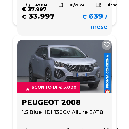
47 KM
Diesel
08/2024
€
37.997
33.997
639
€
€
/
mese
SCONTO DI € 5.000
PEUGEOT 2008
1.5 BlueHDI 130CV Allure EAT8