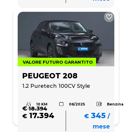
VALORE FUTURO GARANTITO
PEUGEOT 208
1.2 Puretech 100CV Style
10 KM
Benzina
06/2025
€
18.394
17.394
345
€
€
/
mese