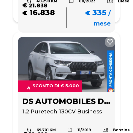
40.290 KM
Diesel
08/2023
€
21.838
16.838
335
€
€
/
mese
SCONTO DI € 5.000
DS AUTOMOBILES DS 7 CROSSBACK
1.2 Puretech 130CV Business
69.701 KM
Benzina
11/2019