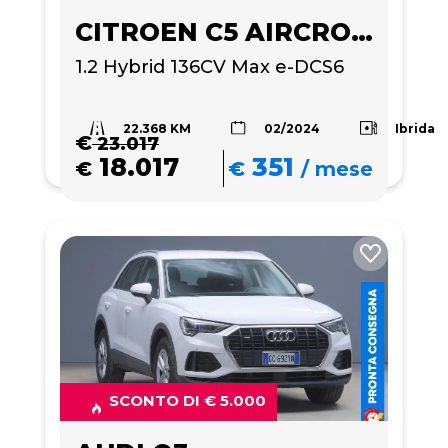
CITROEN C5 AIRCROSS
1.2 Hybrid 136CV Max e-DCS6
22.368 KM
Ibrida
02/2024
€
23.017
18.017
351
€
€
/
mese
SCONTO DI € 5.000