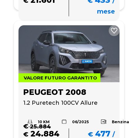
€
€
/
mese
VALORE FUTURO GARANTITO
PEUGEOT 2008
1.2 Puretech 100CV Allure
10 KM
Benzina
06/2025
€
25.884
24.884
477
€
€
/