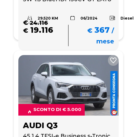
29.520 KM
Diesel
06/2024
€
24.116
19.116
367
€
€
/
mese
SCONTO DI € 5.000
AUDI Q3
45 1.4 TFSI-e Business s-Tronic