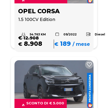
OPEL CORSA
1.5 100CV Edition
54.763 KM
Diesel
09/2022
€
12.908
8.908
189
€
€
/
mese
SCONTO DI € 5.000