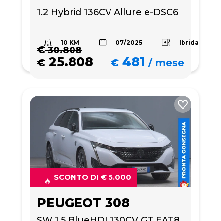
1.2 Hybrid 136CV Allure e-DSC6
10 KM
Ibrida
07/2025
€
30.808
25.808
481
€
€
/
mese
SCONTO DI € 5.000
PEUGEOT 308
SW 1.5 BlueHDI 130CV GT EAT8