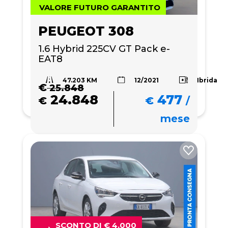
VALORE FUTURO GARANTITO
PEUGEOT 308
1.6 Hybrid 225CV GT Pack e-
EAT8
47.203 KM
Ibrida
12/2021
€
25.848
24.848
477
€
€
/
mese
SCONTO DI € 4.000