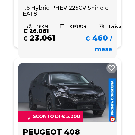
1.6 Hybrid PHEV 225CV Shine e-
EAT8
15 KM
Ibrida
05/2024
€
26.061
23.061
460
€
€
/
mese
SCONTO DI € 5.000
PEUGEOT 408