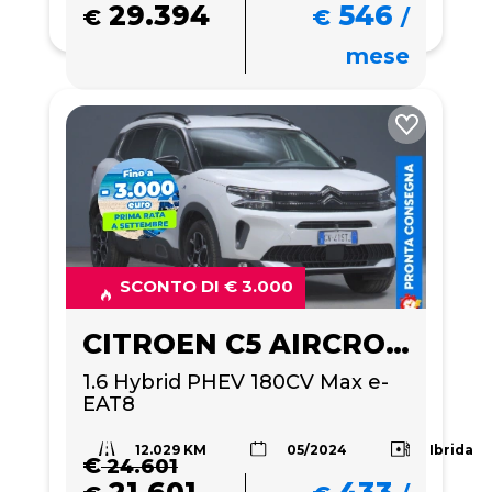
29.394
546
€
€
/
mese
SCONTO DI € 3.000
CITROEN C5 AIRCROSS
1.6 Hybrid PHEV 180CV Max e-
EAT8
12.029 KM
Ibrida
05/2024
€
24.601
21.601
433