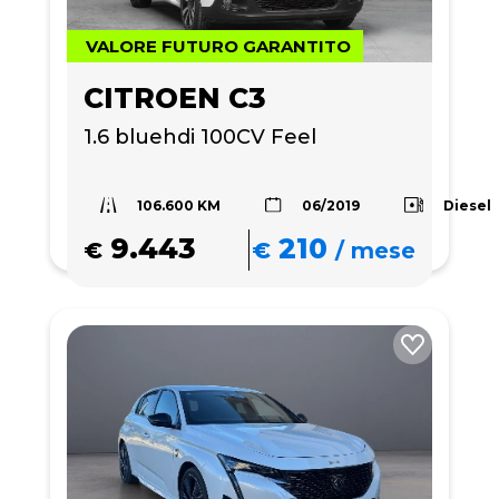
VALORE FUTURO GARANTITO
CITROEN C3
1.6 bluehdi 100CV Feel
106.600 KM
Diesel
06/2019
9.443
210
€
€
/
mese