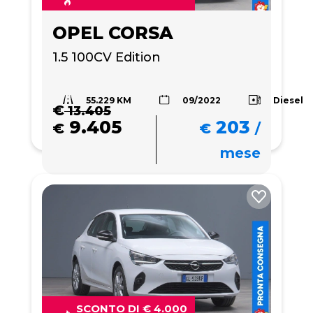
OPEL CORSA
1.5 100CV Edition 
55.229 KM
Diesel
09/2022
€
13.405
9.405
203
€
€
/
mese
SCONTO DI € 4.000