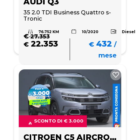
AUDI Q3
35 2.0 TDI Business Quattro s-
Tronic
76.752 KM
Diesel
10/2020
€
27.353
22.353
432
€
€
/
mese
SCONTO DI € 3.000
CITROEN C5 AIRCROSS