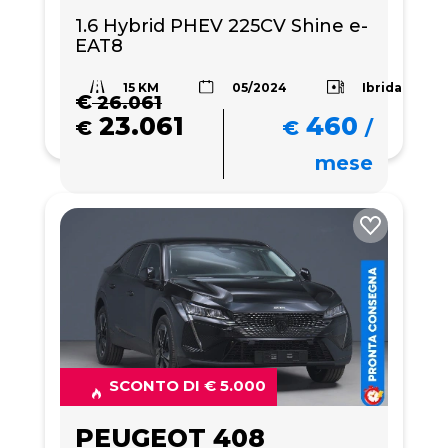
1.6 Hybrid PHEV 225CV Shine e-
EAT8
15 KM
Ibrida
05/2024
€
26.061
23.061
460
€
€
/
mese
SCONTO DI € 5.000
PEUGEOT 408