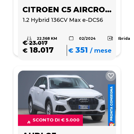
CITROEN C5 AIRCROSS
1.2 Hybrid 136CV Max e-DCS6
22.368 KM
Ibrida
02/2024
€
23.017
18.017
351
€
€
/
mese
SCONTO DI € 5.000