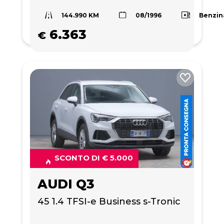
144.990 KM
Benzin
08/1996
6.363
€
SCONTO DI € 5.000
AUDI Q3
45 1.4 TFSI-e Business s-Tronic