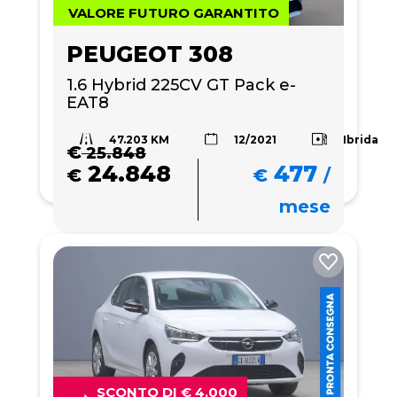
VALORE FUTURO GARANTITO
PEUGEOT 308
1.6 Hybrid 225CV GT Pack e-
EAT8
47.203 KM
Ibrida
12/2021
€
25.848
24.848
477
€
€
/
mese
SCONTO DI € 4.000