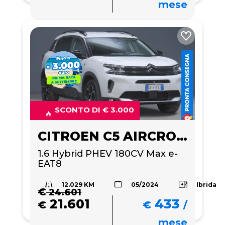
mese
SCONTO DI € 3.000
CITROEN C5 AIRCROSS
1.6 Hybrid PHEV 180CV Max e-
EAT8
12.029 KM
Ibrida
05/2024
€
24.601
21.601
433
€
€
/
mese