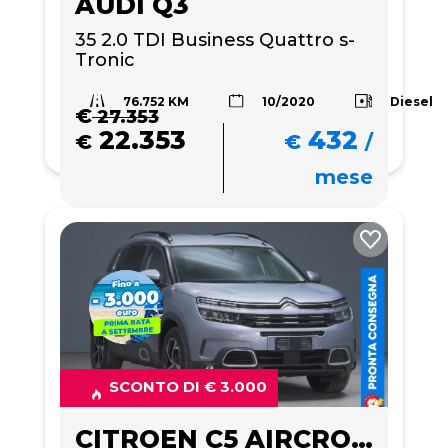
AUDI Q3
35 2.0 TDI Business Quattro s-
Tronic
76.752 KM
Diesel
10/2020
€
27.353
22.353
432
€
€
/
mese
SCONTO DI € 3.000
CITROEN C5 AIRCROSS