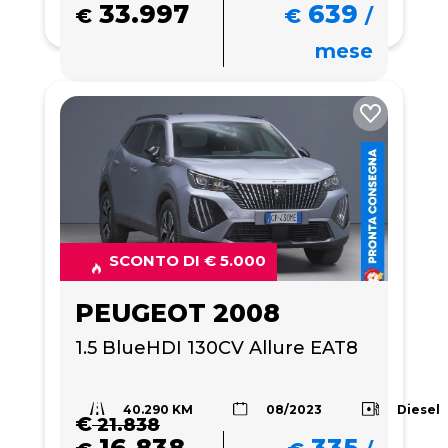
33.997
639
€
€
/
mese
SCONTO DI € 5.000
PEUGEOT 2008
1.5 BlueHDI 130CV Allure EAT8
40.290 KM
Diesel
08/2023
€
21.838
16.838
335