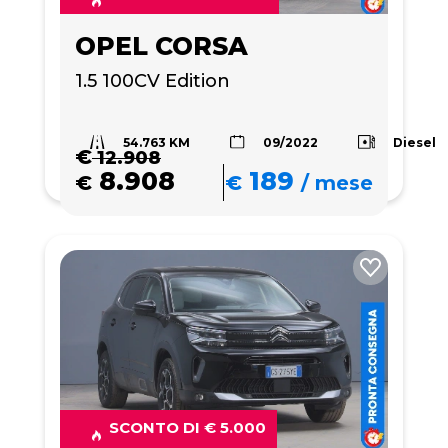
OPEL CORSA
1.5 100CV Edition
54.763 KM
Diesel
09/2022
€
12.908
8.908
189
€
€
/
mese
SCONTO DI € 5.000