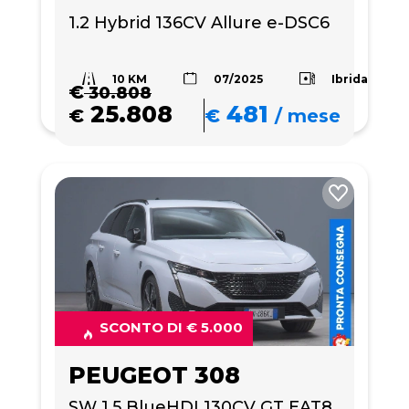
1.2 Hybrid 136CV Allure e-DSC6
10 KM
Ibrida
07/2025
€
30.808
25.808
481
€
€
/
mese
SCONTO DI € 5.000
PEUGEOT 308
SW 1.5 BlueHDI 130CV GT EAT8