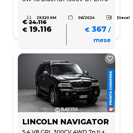
29.520 KM
Diesel
06/2024
€
24.116
19.116
367
€
€
/
mese
LINCOLN NAVIGATOR
5.4 V8 GPL 300CV 4WD 7p.ti + 