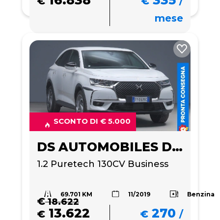
€
€
/
mese
SCONTO DI € 5.000
DS AUTOMOBILES DS 7 CROSSBACK
1.2 Puretech 130CV Business
69.701 KM
Benzina
11/2019
€
18.622
13.622
270
€
€
/