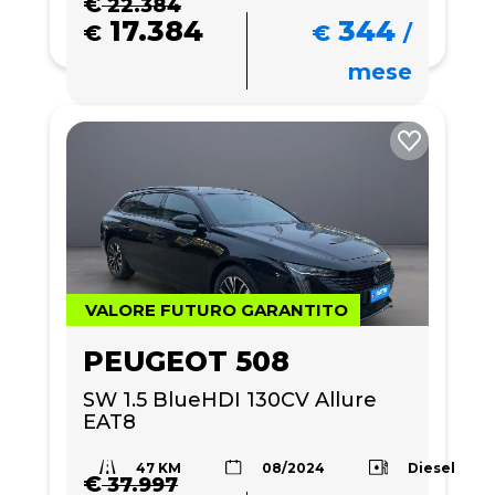
€
22.384
17.384
344
€
€
/
mese
VALORE FUTURO GARANTITO
PEUGEOT 508
SW 1.5 BlueHDI 130CV Allure 
EAT8
47 KM
Diesel
08/2024
€
37.997