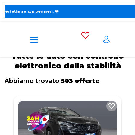
😎 Scopri la nuova sezion
Home
Tags
Controllo elettronico della stabilità
Tutte le auto con controllo
elettronico della stabilità
Abbiamo trovato
503 offerte