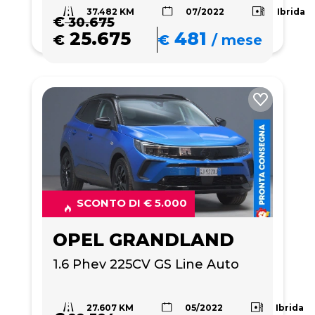
37.482 KM
Ibrida
07/2022
€
30.675
25.675
481
€
€
/
mese
SCONTO DI € 5.000
OPEL GRANDLAND
1.6 Phev 225CV GS Line Auto
27.607 KM
Ibrida
05/2022