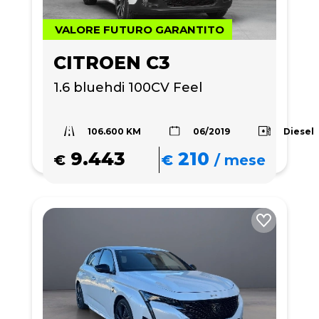
VALORE FUTURO GARANTITO
CITROEN C3
1.6 bluehdi 100CV Feel
106.600 KM
Diesel
06/2019
9.443
210
€
€
/
mese