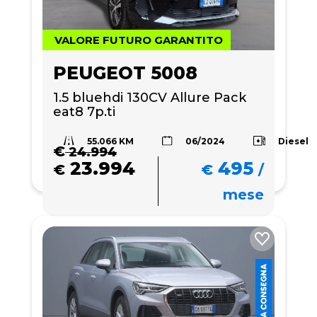
VALORE FUTURO GARANTITO
PEUGEOT 5008
1.5 bluehdi 130CV Allure Pack 
eat8 7p.ti
55.066 KM
Diesel
06/2024
€
24.994
23.994
495
€
€
/
mese