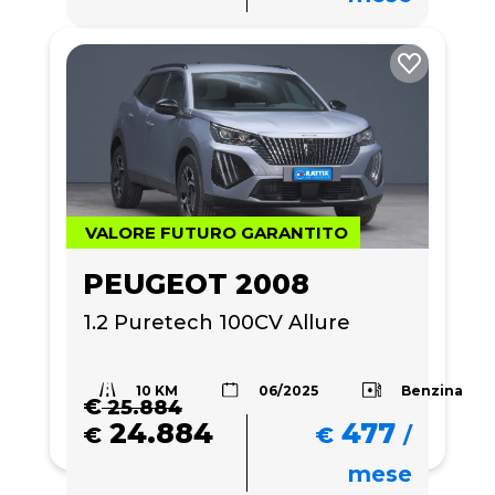
VALORE FUTURO GARANTITO
PEUGEOT 2008
1.2 Puretech 100CV Allure
10 KM
Benzina
06/2025
€
25.884
24.884
477
€
€
/
mese