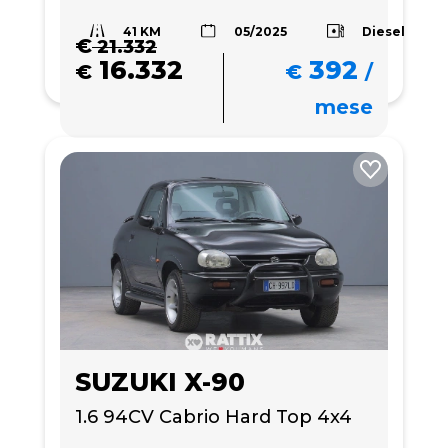
41 KM
Diesel
05/2025
€
21.332
16.332
392
€
€
/
mese
SUZUKI X-90
1.6 94CV Cabrio Hard Top 4x4 