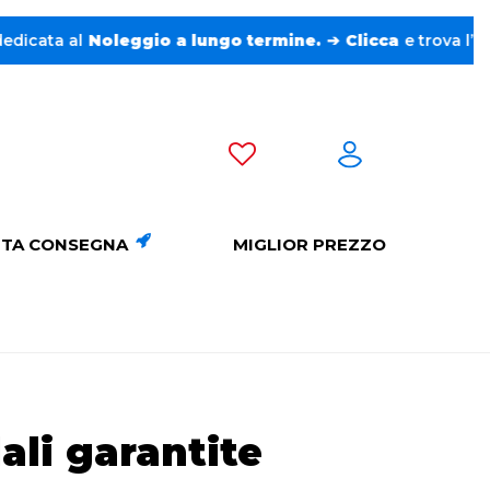
Noleggio a lungo termine.
➔
Clicca
e trova l’auto perfetta
TA CONSEGNA
MIGLIOR PREZZO
ali garantite