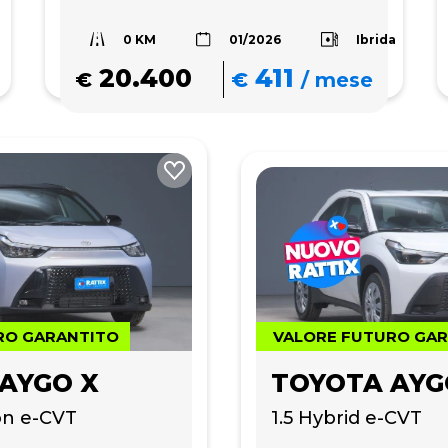
0 KM
Ibrida
01/2026
20.400
411
€
€
/
mese
RO GARANTITO
VALORE FUTURO GA
AYGO X
TOYOTA AYG
con e-CVT
1.5 Hybrid e-CVT