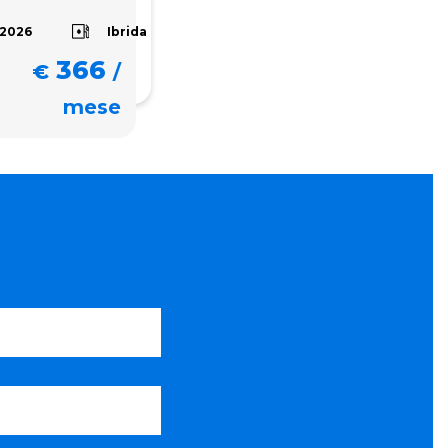
Ibrida
/2026
366
€
/
mese