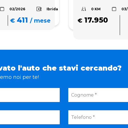
0 KM
Ibrida
02/2026
03
411
17.950
€
/
mese
€
vato l'auto che stavi cercando?
eremo noi per te!