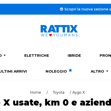
😎 Scopri la nuova sezione dedicata al
PO
ELETTRICHE
IBRIDE
PRON
ULTIMI ARRIVI
NOLEGGIO
ALTRO
Home
Toyota
Aygo X
X usate, km 0 e aziend