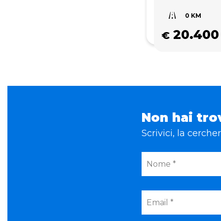
0 KM
20.400
€
Non hai tro
Scrivici, la cerch