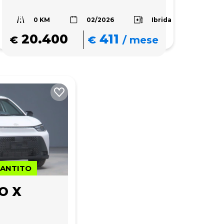
0 KM
Ibrida
02/2026
20.400
411
€
€
/
mese
RANTITO
O X