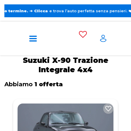
ine.
➔
Clicca
e trova l’auto perfetta senza pensieri. ❤️
Home
Tags
Suzuki
X-90
Trazione
Integrale 4x4
Suzuki X-90 Trazione
Integrale 4x4
Abbiamo
1 offerta