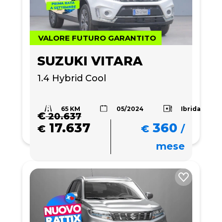
VALORE FUTURO GARANTITO
SUZUKI VITARA
1.4 Hybrid Cool 
65 KM
Ibrida
05/2024
€
20.637
17.637
360
€
€
/
mese