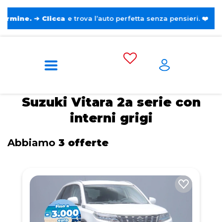
➔
Clicca
e trova l’auto perfetta senza pensieri. ❤️
Home
Tags
Suzuki
Vitara 2a serie
Con interni grigi
Suzuki Vitara 2a serie con
interni grigi
Abbiamo
3 offerte