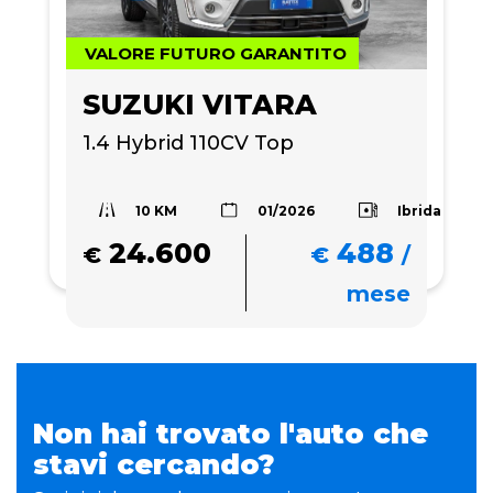
VALORE FUTURO GARANTITO
SUZUKI VITARA
1.4 Hybrid 110CV Top 
10 KM
Ibrida
01/2026
24.600
488
€
€
/
mese
Non hai trovato l'auto che
stavi cercando?