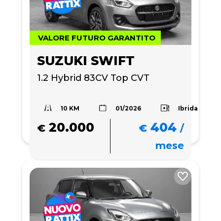
VALORE FUTURO GARANTITO
SUZUKI SWIFT
1.2 Hybrid 83CV Top CVT 
10 KM
Ibrida
01/2026
20.000
404
€
€
/
mese