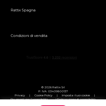
Rattix Spagna
Condizioni di vendita
© 2026 Rattix Srl
P. IVA: 03409800137
Privacy
|
Cookie Policy
|
Imposta i tuoi cookie
|
Strumenti per l'accessibilità
| Dichiarazione di accessibilità