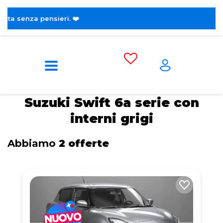
a pensieri. ❤️
Home
Tags
Suzuki
Swift 6a serie
Con interni grigi
Suzuki Swift 6a serie con
interni grigi
Abbiamo
2 offerte