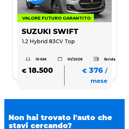
VALORE FUTURO GARANTITO
SUZUKI SWIFT
1.2 Hybrid 83CV Top 
10 KM
Ibrida
01/2026
18.500
376
€
€
/
mese
Non hai trovato l'auto che
stavi cercando?