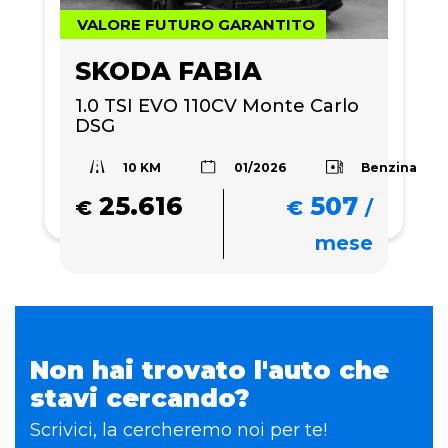
VALORE FUTURO GARANTITO
SKODA FABIA
1.0 TSI EVO 110CV Monte Carlo 
DSG
10 KM
Benzina
01/2026
25.616
507
€
€
/
mese
Non hai trovato l'auto che
stavi cercando?
Scrivici, la cercheremo noi per te!