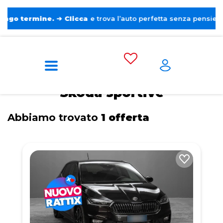
rmine.
➔
Clicca
e trova l’auto perfetta senza pensieri. ❤️
Home
Tags
Skoda
Sportive
Skoda sportive
Abbiamo trovato
1 offerta