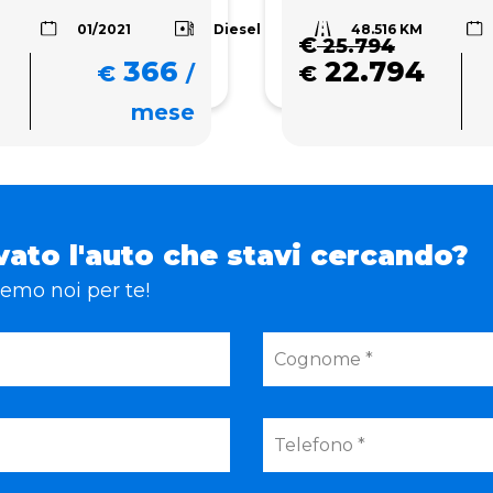
48.516 KM
Diesel
01/2021
€
25.794
366
22.794
€
/
€
mese
vato l'auto che stavi cercando?
eremo noi per te!