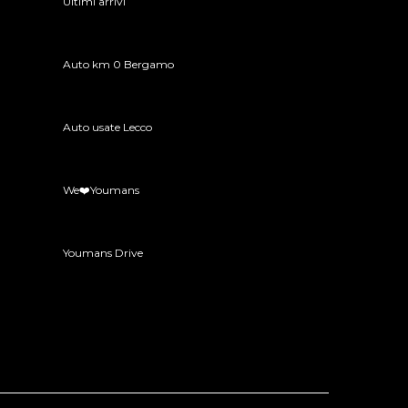
Ultimi arrivi
Auto km 0 Bergamo
Auto usate Lecco
We❤️Youmans
Youmans Drive