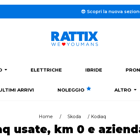
😎 Scopri la nuova sezione dedicat
PO
ELETTRICHE
IBRIDE
PRON
ULTIMI ARRIVI
NOLEGGIO
ALTRO
Home
Skoda
Kodiaq
q usate, km 0 e azienda