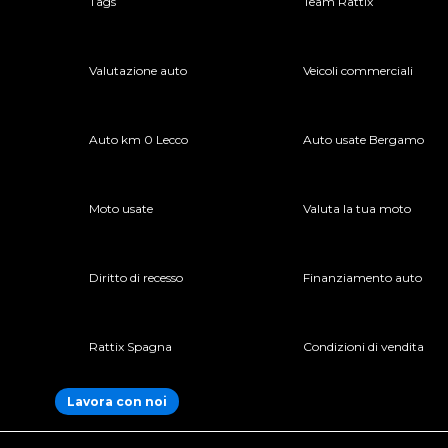
Tags
Team Rattix
Valutazione auto
Veicoli commerciali
Auto km 0 Lecco
Auto usate Bergamo
Moto usate
Valuta la tua moto
Diritto di recesso
Finanziamento auto
Rattix Spagna
Condizioni di vendita
Lavora con noi