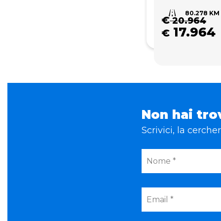
80.278 KM
€
20.964
17.964
€
Non hai tro
Scrivici, la cerch