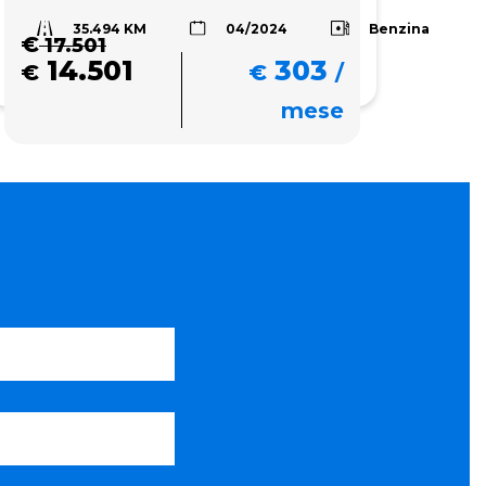
35.494 KM
Benzina
04/2024
€
17.501
14.501
303
€
€
/
mese