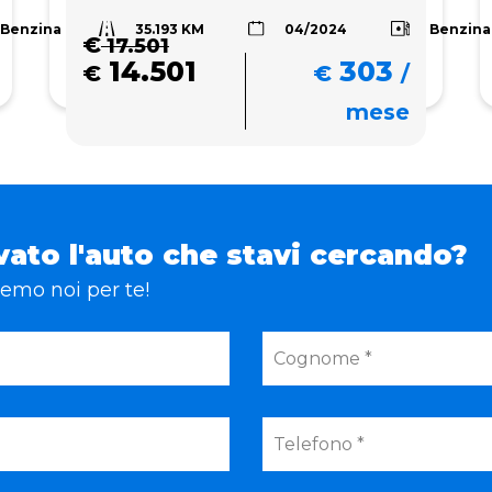
35.193 KM
Benzina
Benzina
04/2024
€
17.501
14.501
303
€
€
/
mese
vato l'auto che stavi cercando?
eremo noi per te!