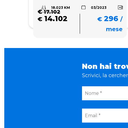
18.023 KM
03/2023
€
17.102
14.102
296
€
€
/
mese
Non hai tro
Scrivici, la cerch