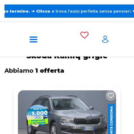
mine.
➔
Clicca
e trova l’auto perfetta senza pensieri. ❤️
Home
Tags
Skoda
Kamiq
Grigie
Skoda Kamiq grigie
Abbiamo
1 offerta