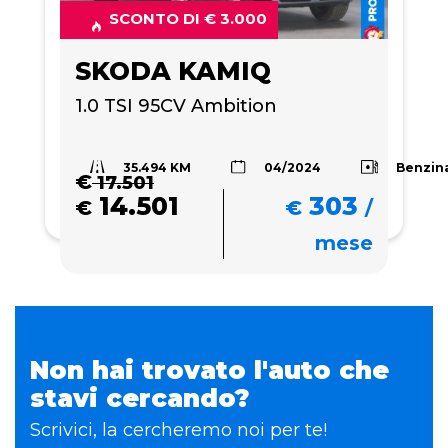
SCONTO DI € 3.000
SKODA KAMIQ
1.0 TSI 95CV Ambition
35.494 KM
Benzin
04/2024
€
17.501
14.501
303
€
€
/
mese
Non hai trovato l'auto che
stavi cercando?
Scrivici, la cercheremo noi per te!