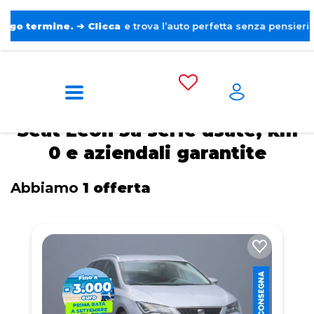
mine.
➔
Clicca
e trova l’auto perfetta senza pensieri. ❤️
Home
Seat
Leon 3a serie
Seat Leon 3a serie usate, km
0 e aziendali garantite
Abbiamo
1 offerta