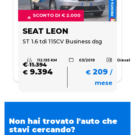
SCONTO DI € 2.000
SEAT LEON
ST 1.6 tdi 115CV Business dsg
112.193 KM
Diesel
03/2019
€
11.394
9.394
209
€
€
/
mese
Non hai trovato l'auto che
stavi cercando?