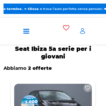
ne.
➔
Clicca
e trova l’auto perfetta senza pensieri. ❤️
Home
Tags
Seat
Ibiza 5a serie
Per
i giovani
Seat Ibiza 5a serie per i
giovani
Abbiamo
2 offerte