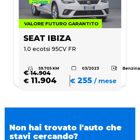
VALORE FUTURO GARANTITO
SEAT IBIZA
1.0 ecotsi 95CV FR
59.705 KM
Benzin
03/2023
€
14.904
11.904
255
€
€
/
mese
Non hai trovato l'auto che
stavi cercando?