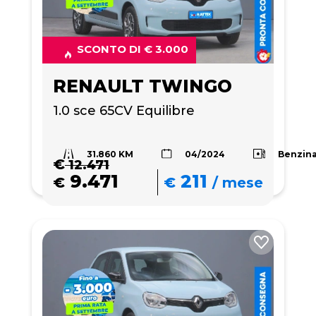
SCONTO DI € 3.000
RENAULT TWINGO
1.0 sce 65CV Equilibre
31.860 KM
Benzin
04/2024
€
12.471
9.471
211
€
€
/
mese