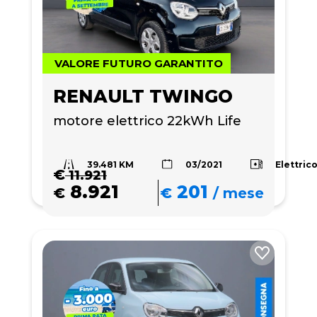
VALORE FUTURO GARANTITO
RENAULT TWINGO
motore elettrico 22kWh Life
39.481 KM
Elettric
03/2021
€
11.921
8.921
201
€
€
/
mese