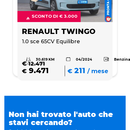
SCONTO DI € 3.000
RENAULT TWINGO
1.0 sce 65CV Equilibre
30.619 KM
Benzin
04/2024
€
12.471
9.471
211
€
€
/
mese
Non hai trovato l'auto che
stavi cercando?