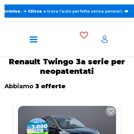
➔
Clicca
e trova l’auto perfetta senza pensieri. ❤️
Home
Tags
Renault
Twingo 3a serie
Per neopatentati
Renault Twingo 3a serie per
neopatentati
Abbiamo
3 offerte