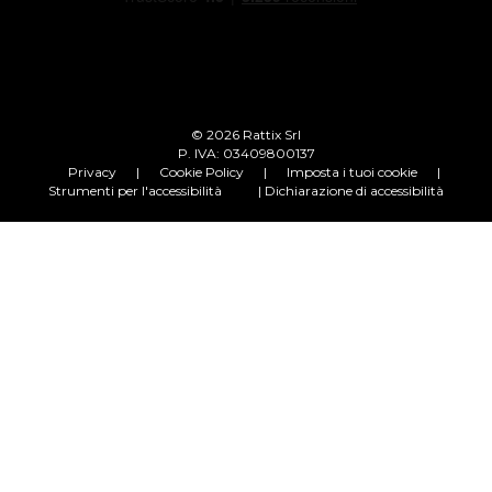
© 2026 Rattix Srl
P. IVA: 03409800137
Privacy
|
Cookie Policy
|
Imposta i tuoi cookie
|
Strumenti per l'accessibilità
| Dichiarazione di accessibilità