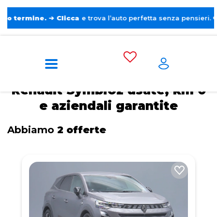
ne.
➔
Clicca
e trova l’auto perfetta senza pensieri. ❤️
Home
Renault
Symbioz
Renault Symbioz usate, km 0
e aziendali garantite
Abbiamo
2 offerte