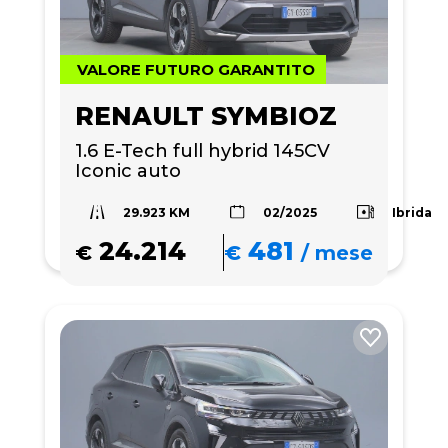
VALORE FUTURO GARANTITO
RENAULT SYMBIOZ
1.6 E-Tech full hybrid 145CV 
Iconic auto
29.923 KM
Ibrida
02/2025
24.214
481
€
€
/
mese