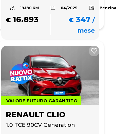
19.180 KM
a
Benzina
04/2025
16.893
347
€
€
/
mese
VALORE FUTURO GARANTITO
RENAULT CLIO
1.0 TCE 90CV Generation