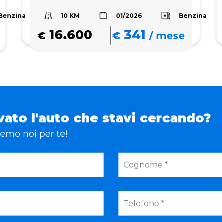
10 KM
Benzina
Benzina
01/2026
16.600
341
€
€
/
mese
vato l'auto che stavi cercando?
eremo noi per te!