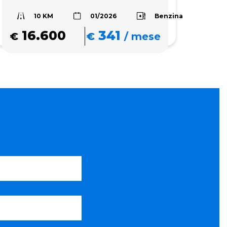
10 KM
Benzina
01/2026
16.600
341
€
€
/
mese