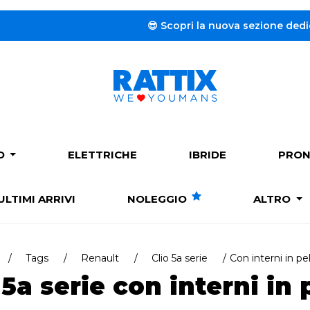
😎 Scopri la nuova sezione dedicata al
Nole
PO
ELETTRICHE
IBRIDE
PRON
ULTIMI ARRIVI
NOLEGGIO
ALTRO
Tags
Renault
Clio 5a serie
Con interni in pel
5a serie con interni in 