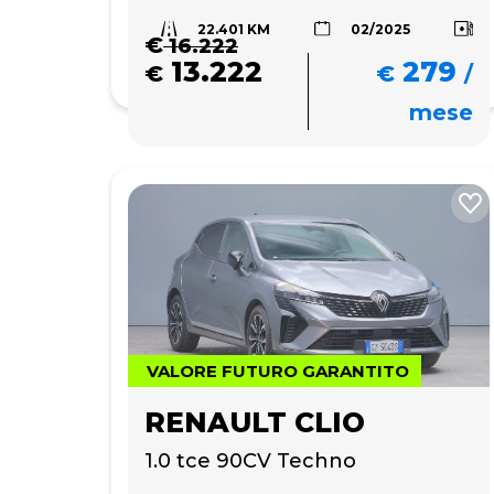
22.401 KM
02/2025
€
16.222
13.222
279
€
€
/
mese
VALORE FUTURO GARANTITO
RENAULT CLIO
1.0 tce 90CV Techno