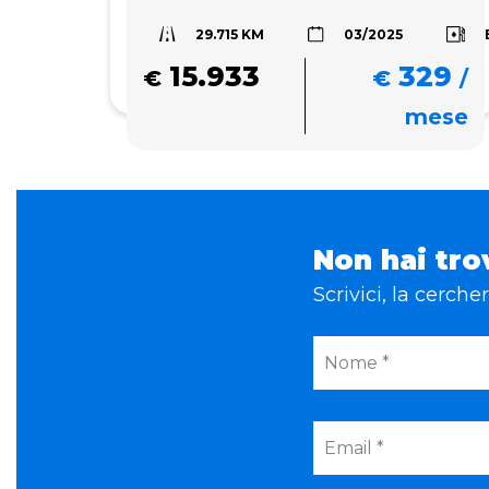
29.715 KM
03/2025
15.933
329
€
€
/
mese
Non hai tro
Scrivici, la cerch