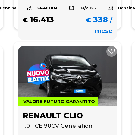
24.481 KM
Benzina
Benzin
03/2025
16.413
338
€
€
/
mese
VALORE FUTURO GARANTITO
RENAULT CLIO
1.0 TCE 90CV Generation