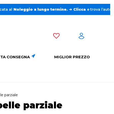
ggio a lungo termine.
➔
Clicca
e trova l’auto perfetta sen
TA CONSEGNA
MIGLIOR PREZZO
le parziale
pelle parziale