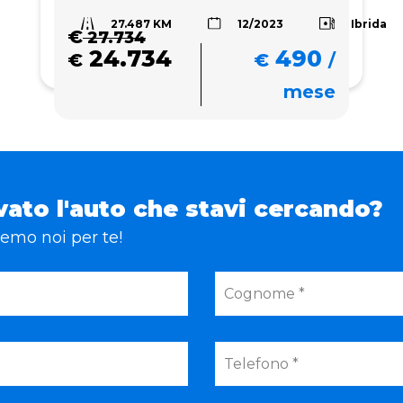
27.487 KM
Ibrida
12/2023
€
27.734
24.734
490
€
€
/
mese
vato l'auto che stavi cercando?
eremo noi per te!