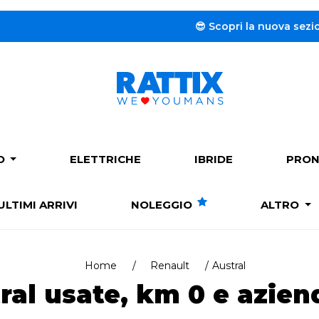
😎 Scopri la nuova sezione dedic
PO
ELETTRICHE
IBRIDE
PRON
ULTIMI ARRIVI
NOLEGGIO
ALTRO
Home
Renault
Austral
ral usate, km 0 e aziend