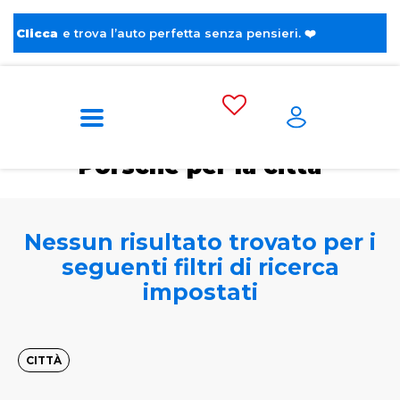
cca
e trova l’auto perfetta senza pensieri. ❤️
Home
Tags
Porsche
Per la città
Porsche per la città
Nessun risultato trovato per i
seguenti filtri di ricerca
impostati
CITTÀ