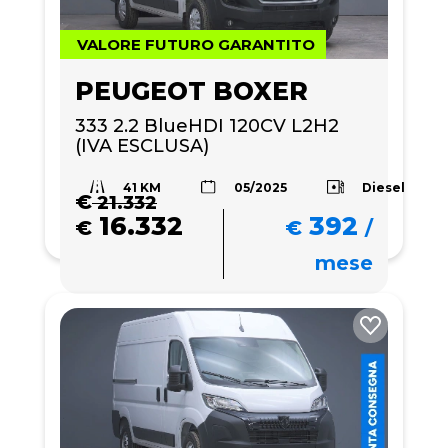
VALORE FUTURO GARANTITO
PEUGEOT BOXER
333 2.2 BlueHDI 120CV L2H2 
(IVA ESCLUSA)
41 KM
Diesel
05/2025
€
21.332
16.332
392
€
€
/
mese