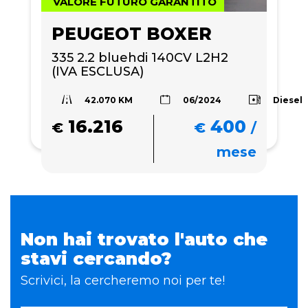
VALORE FUTURO GARANTITO
PEUGEOT BOXER
335 2.2 bluehdi 140CV L2H2 
(IVA ESCLUSA)
42.070 KM
Diesel
06/2024
16.216
400
€
€
/
mese
Non hai trovato l'auto che
stavi cercando?
Scrivici, la cercheremo noi per te!