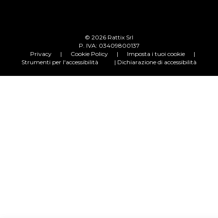
© 2026 Rattix Srl
P. IVA: 03409800137
Privacy
|
Cookie Policy
|
Imposta i tuoi cookie
|
Strumenti per l'accessibilità
| Dichiarazione di accessibilità