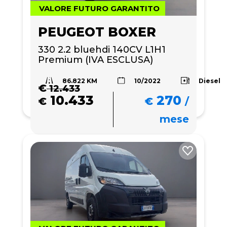
VALORE FUTURO GARANTITO
PEUGEOT BOXER
330 2.2 bluehdi 140CV L1H1 
Premium (IVA ESCLUSA)
86.822 KM
Diesel
10/2022
€
12.433
10.433
270
€
€
/
mese