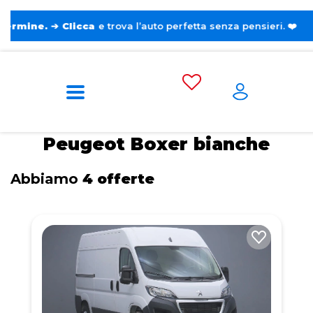
Clicca
e trova l’auto perfetta senza pensieri. ❤️
Home
Tags
Peugeot
Boxer
Bianche
Peugeot Boxer bianche
Abbiamo
4 offerte