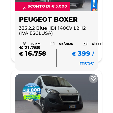
SCONTO DI € 5.000
PEUGEOT BOXER
335 2.2 BlueHDI 140CV L2H2 
(IVA ESCLUSA)
10 KM
Diesel
08/2025
€
21.758
16.758
399
€
€
/
mese