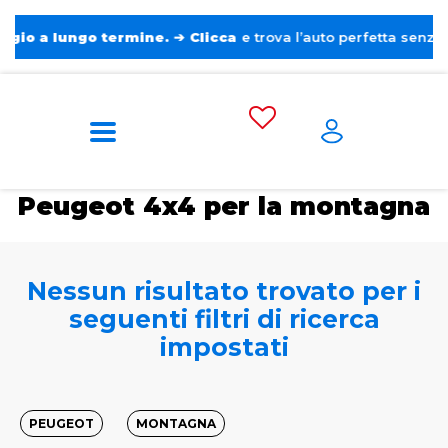
a lungo termine.
➔
Clicca
e trova l’auto perfetta senza pensie
Home
Tags
Peugeot
4x4 per la
montagna
Peugeot 4x4 per la montagna
Nessun risultato trovato per i
seguenti filtri di ricerca
impostati
PEUGEOT
MONTAGNA