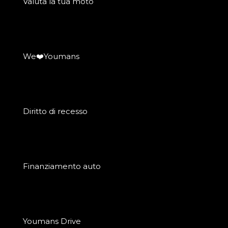
Valuta la tua moto
We❤️Youmans
Diritto di recesso
Finanziamento auto
Youmans Drive