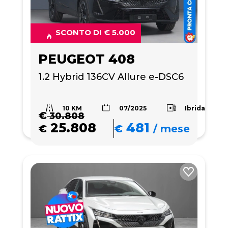
SCONTO DI € 5.000
PEUGEOT 408
1.2 Hybrid 136CV Allure e-DSC6
10 KM
Ibrida
07/2025
€
30.808
25.808
481
€
€
/
mese