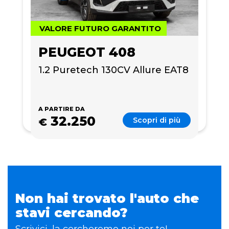
VALORE FUTURO GARANTITO
PEUGEOT 408
1.2 Puretech 130CV Allure EAT8
A PARTIRE DA
32.250
Scopri di più
€
Non hai trovato l'auto che
stavi cercando?