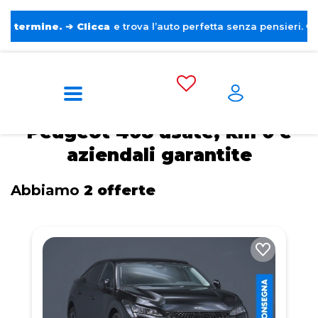
ne.
➔
Clicca
e trova l’auto perfetta senza pensieri. ❤️
Home
Peugeot
408
Peugeot 408 usate, km 0 e
aziendali garantite
Abbiamo
2 offerte