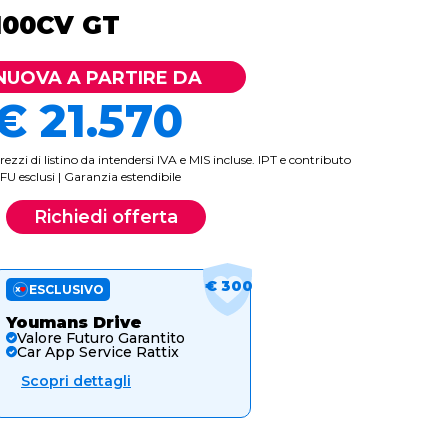
100CV GT
NUOVA A PARTIRE DA
€ 21.570
rezzi di listino da intendersi IVA e MIS incluse. IPT e contributo
FU esclusi | Garanzia estendibile
Richiedi offerta
€ 300
ESCLUSIVO
Youmans Drive
Valore Futuro Garantito
Car App Service Rattix
Scopri dettagli