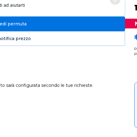
i ad aiutarti
iedi permuta
notifica prezzo
P
P
to sarà configurata secondo le tue richieste.