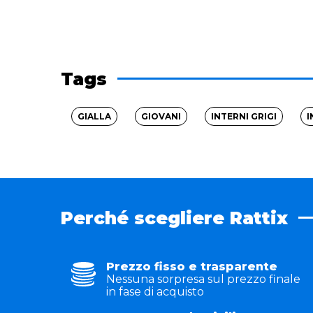
Tags
GIALLA
GIOVANI
INTERNI GRIGI
I
Perché scegliere Rattix
Prezzo fisso e trasparente
Nessuna sorpresa sul prezzo finale
in fase di acquisto