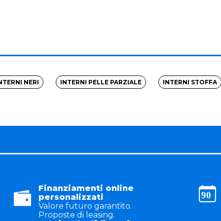
NTERNI NERI
INTERNI PELLE PARZIALE
INTERNI STOFFA
Finanziamenti online
personalizzati
Valore futuro garantito.
Proposte di leasing.