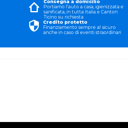
Consegna a domicilio
Portiamo l'auto a casa, igienizzata e
sanificata, in tutta Italia e Canton
Ticino su richiesta
Credito protetto
Finanziamento sempre al sicuro
anche in caso di eventi straordinari