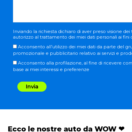
Inviando la richiesta dichiaro di aver preso visione dei 
autorizzo al trattamento dei miei dati personali ai fini 
Acconsento all’utilizzo dei miei dati da parte del gr
promozionale e pubblicitario relativo ai servizi e prodo
Acconsento alla profilazione, al fine di ricevere co
base ai miei interessi e preferenze
Invia
Ecco le nostre auto da WOW ❤