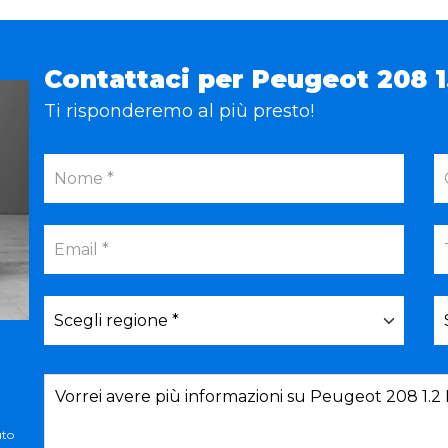
Contattaci per Peugeot 208 
Ti risponderemo al più presto!
uto