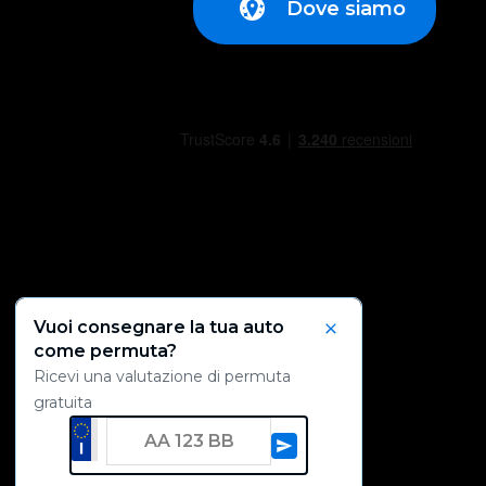
Dove siamo
Vuoi consegnare la tua auto
Chiudi
come permuta?
Ricevi una valutazione di permuta
gratuita
AA 123 BB
Ricevi una valutazione de