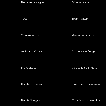
Pronta consegna
Riserva auto
Tags
Team Rattix
Valutazione auto
Veicoli commerciali
Auto km 0 Lecco
Auto usate Bergamo
Moto usate
Valuta la tua moto
Diritto di recesso
Finanziamento auto
lla tua auto senza impegno
Rattix Spagna
Condizioni di vendita