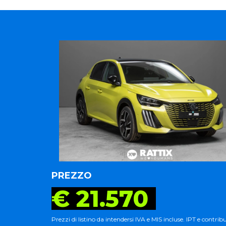
PREZZO
€ 21.570
Prezzi di listino da intendersi IVA e MIS incluse. IPT e contrib