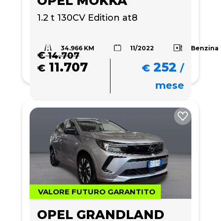
OPEL MOKKA
1.2 t 130CV Edition at8
34.966 KM
Benzina
11/2022
€
14.707
11.707
252
€
€
/
mese
VALORE FUTURO GARANTITO
OPEL GRANDLAND