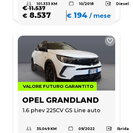
101.333 KM
Diesel
10/2018
€
11.537
8.537
194
€
€
/
mese
VALORE FUTURO GARANTITO
OPEL GRANDLAND
1.6 phev 225CV GS Line auto
35.049 KM
Ibrida
09/2022