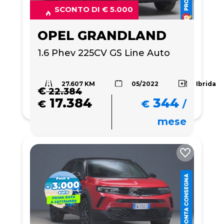
SCONTO DI € 5.000
OPEL GRANDLAND
1.6 Phev 225CV GS Line Auto
27.607 KM
Ibrida
05/2022
€
22.384
17.384
344
€
€
/
mese