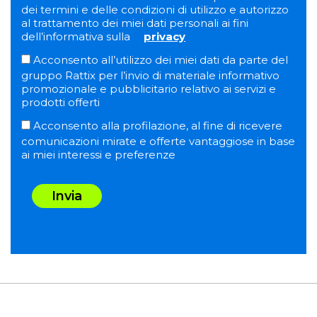
dei termini e delle condizioni di utilizzo e autorizzo
al trattamento dei miei dati personali ai fini
dell’informativa sulla
privacy
Acconsento all’utilizzo dei miei dati da parte del
gruppo Rattix per l’invio di materiale informativo
promozionale e pubblicitario relativo ai servizi e
prodotti offerti
Acconsento alla profilazione, al fine di ricevere
comunicazioni mirate e offerte vantaggiose in base
ai miei interessi e preferenze
Invia