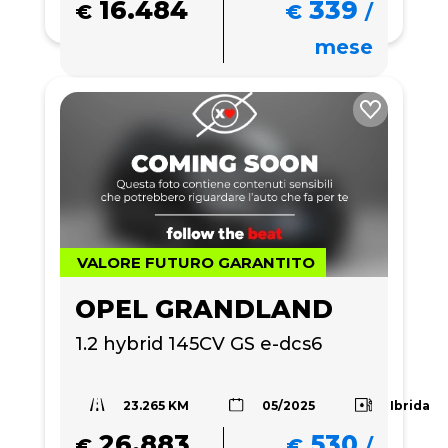
16.484
339
€
€
/
mese
VALORE FUTURO GARANTITO
OPEL GRANDLAND
1.2 hybrid 145CV GS e-dcs6
23.265 KM
Ibrida
05/2025
26.883
530
€
€
/