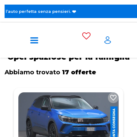
a pensieri. ❤️
Home
Tags
Opel
Spaziose per la famiglia
Opel spaziose per la famiglia
Abbiamo trovato
17 offerte