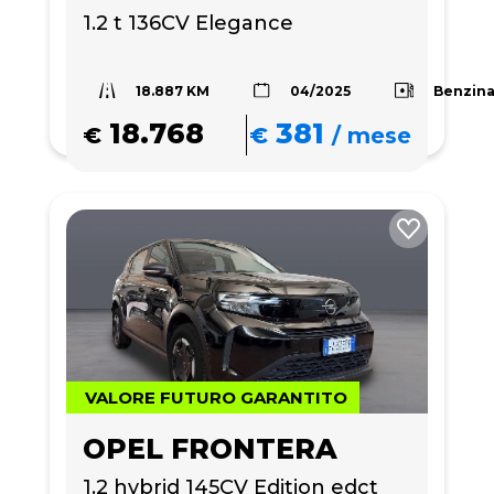
1.2 t 136CV Elegance
18.887 KM
Benzin
04/2025
18.768
381
€
€
/
mese
VALORE FUTURO GARANTITO
OPEL FRONTERA
1.2 hybrid 145CV Edition edct