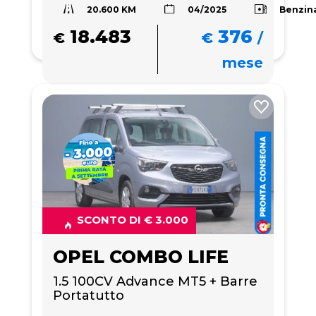
20.600 KM
Benzin
04/2025
18.483
376
€
€
/
mese
SCONTO DI € 3.000
OPEL COMBO LIFE
1.5 100CV Advance MT5 + Barre 
Portatutto 