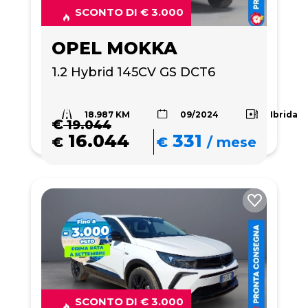
SCONTO DI € 3.000
OPEL MOKKA
1.2 Hybrid 145CV GS DCT6
18.987 KM
Ibrida
09/2024
€
19.044
16.044
331
€
€
/
mese
SCONTO DI € 3.000