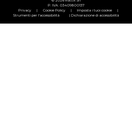
© 2026 Rattix Srl
P. IVA: 03409800137
Privacy
|
Cookie Policy
|
Imposta i tuoi cookie
|
Strumenti per l'accessibilità
| Dichiarazione di accessibilità