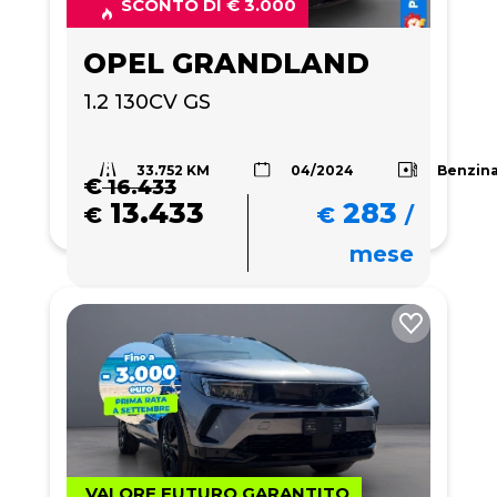
SCONTO DI € 3.000
OPEL GRANDLAND
1.2 130CV GS
33.752 KM
Benzin
04/2024
€
16.433
13.433
283
€
€
/
mese
VALORE FUTURO GARANTITO