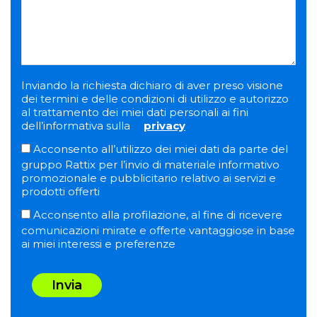
Inviando la richiesta dichiaro di aver preso visione
dei termini e delle condizioni di utilizzo e autorizzo
al trattamento dei miei dati personali ai fini
dell’informativa sulla
privacy
Acconsento all’utilizzo dei miei dati da parte del
gruppo Rattix per l’invio di materiale informativo
promozionale e pubblicitario relativo ai servizi e
prodotti offerti
Acconsento alla profilazione, al fine di ricevere
comunicazioni mirate e offerte vantaggiose in base
ai miei interessi e preferenze
Invia