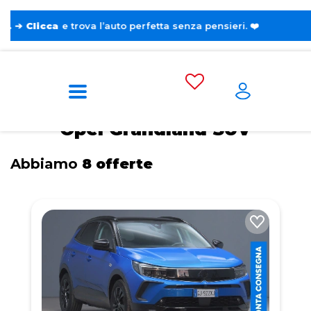
trova l’auto perfetta senza pensieri. ❤️
Home
Tags
Opel
Grandland
SUV
Opel Grandland SUV
Abbiamo
8 offerte