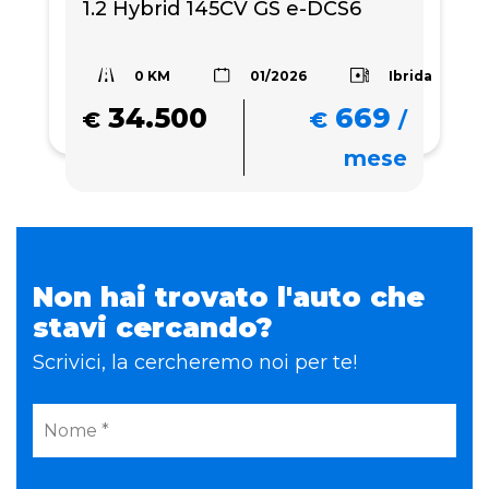
1.2 Hybrid 145CV GS e-DCS6
0 KM
Ibrida
01/2026
34.500
669
€
€
/
mese
Non hai trovato l'auto che
stavi cercando?
Scrivici, la cercheremo noi per te!