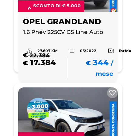
SCONTO DI € 5.000
OPEL GRANDLAND
1.6 Phev 225CV GS Line Auto
27.607 KM
Ibrida
05/2022
€
22.384
17.384
344
€
€
/
mese